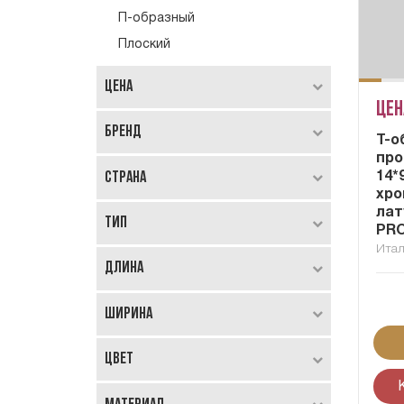
П-образный
Плоский
Цена
Цен
Бренд
Т-о
пр
Страна
14*
хро
лат
Тип
PRO
Ита
Длина
Ширина
Цвет