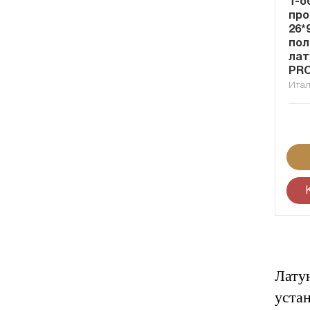
Т-о
пр
26*
пол
лат
PRO
Ита
Лату
уста