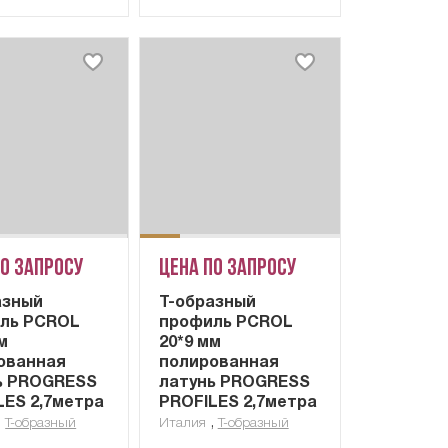
по запросу
Цена по запросу
азный
Т-образный
ль PCROL
профиль PCROL
м
20*9 мм
ованная
полированная
ь PROGRESS
латунь PROGRESS
LES 2,7метра
PROFILES 2,7метра
,
,
Т-образный
Италия
Т-образный