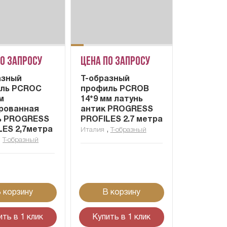
по запросу
Цена по запросу
азный
Т-образный
ль PCROC
профиль PCROB
м
14*9 мм латунь
рованная
антик PROGRESS
ь PROGRESS
PROFILES 2.7 метра
LES 2,7метра
,
Италия
Т-образный
,
Т-образный
 корзину
В корзину
ить в 1 клик
Купить в 1 клик