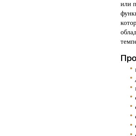
или 
функ
кото
обла
темп
Про