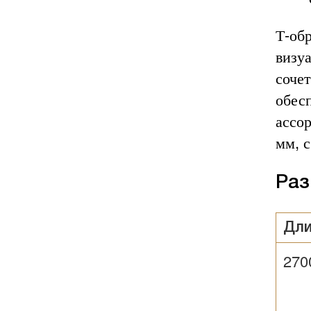
Т-об
визу
соче
обес
ассо
мм, 
Раз
Дл
270