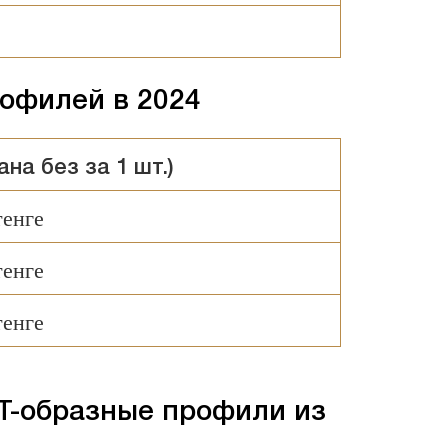
офилей в 2024
на без за 1 шт.)
тенге
тенге
тенге
 Т-образные профили из