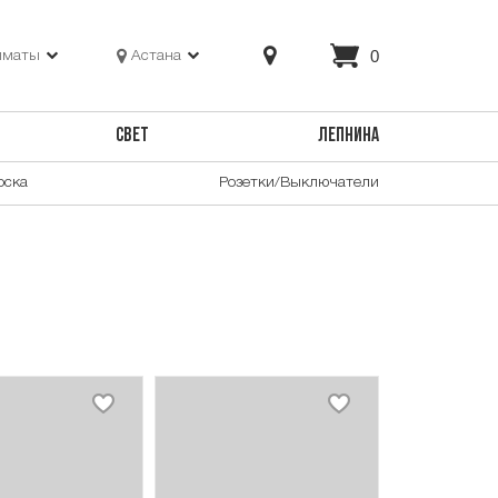
0
лматы
Астана
СВЕТ
ЛЕПНИНА
оска
Розетки/Выключатели