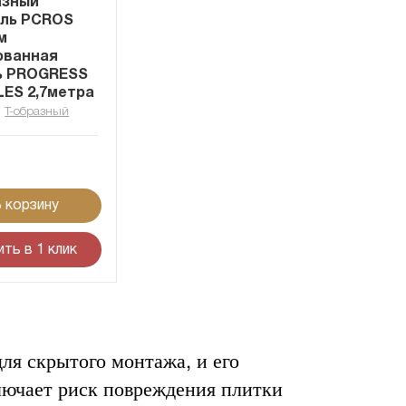
азный
ль PCROS
м
ванная
ь PROGRESS
LES 2,7метра
,
Т-образный
 корзину
ить в 1 клик
ля скрытого монтажа, и его
ключает риск повреждения плитки