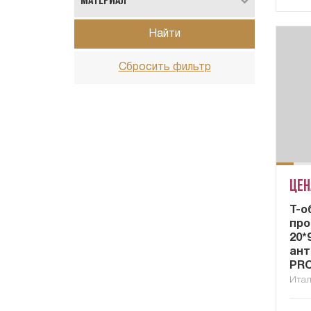
Материал
Найти
Сбросить фильтр
Цен
Т-о
пр
20*
ант
PRO
Ита