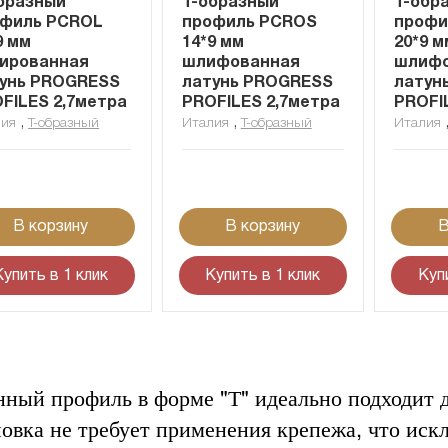
бразный
Т-образный
Т-обр
офиль PCROL
профиль PCROS
профи
9 мм
14*9 мм
20*9 м
ированная
шлифованная
шлифо
унь PROGRESS
латунь PROGRESS
латун
FILES 2,7метра
PROFILES 2,7метра
PROFI
,
,
лия
Т-образный
Италия
Т-образный
Италия
В корзину
В корзину
В
Купить в 1 клик
Купить в 1 клик
Куп
нный профиль в форме "Т" идеально подходит д
новка не требует применения крепежа, что ис