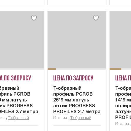
а по запросу
Цена по запросу
Цена 
бразный
Т-образный
Т-обр
офиль PCROB
профиль PCROB
профи
9 мм латунь
26*9 мм латунь
14*9 м
ик PROGRESS
антик PROGRESS
полир
FILES 2.7 метра
PROFILES 2.7 метра
латун
,
,
PROFI
лия
Т-образный
Италия
Т-образный
Италия