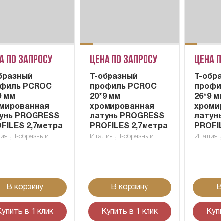
а по запросу
Цена по запросу
Цена 
бразный
Т-образный
Т-обр
офиль PCROC
профиль PCROC
профи
9 мм
20*9 мм
26*9 м
мированная
хромированная
хроми
унь PROGRESS
латунь PROGRESS
латун
FILES 2,7метра
PROFILES 2,7метра
PROFI
,
,
лия
Т-образный
Италия
Т-образный
Италия
В корзину
В корзину
В
Купить в 1 клик
Купить в 1 клик
Куп