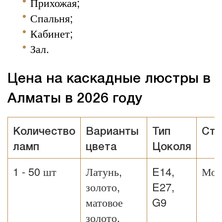
Прихожая;
Спальня;
Кабинет;
Зал.
Цена на каскадные люстры в
Алматы в 2026 году
Количество
Варианты
Тип
Сти
ламп
цвета
Цоколя
1 - 50 шт
Латунь,
E14,
Мод
золото,
E27,
матовое
G9
золото,