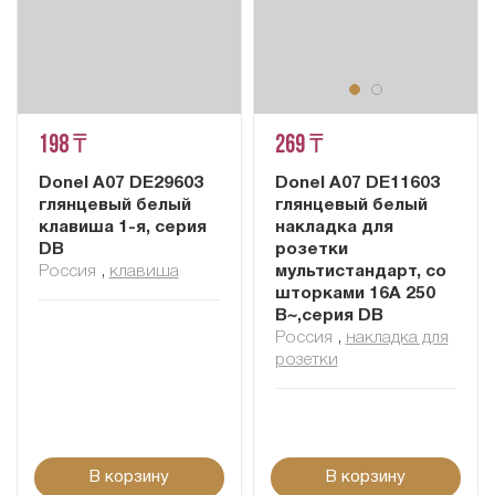
198 ₸
269 ₸
Donel A07 DE29603
Donel A07 DE11603
глянцевый белый
глянцевый белый
клавиша 1-я, серия
накладка для
DB
розетки
Россия
,
клавиша
мультистандарт, со
шторками 16A 250
В~,серия DB
Россия
,
накладка для
розетки
В корзину
В корзину