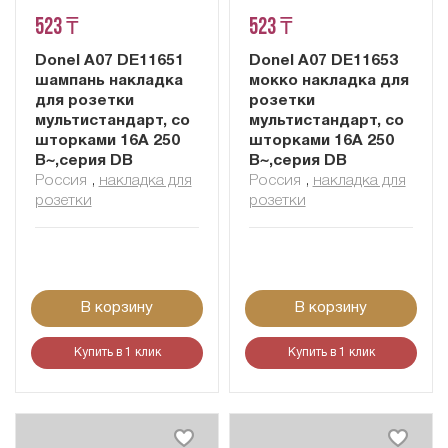
523 ₸
523 ₸
Donel A07 DE11651
Donel A07 DE11653
шампань накладка
мокко накладка для
для розетки
розетки
мультистандарт, со
мультистандарт, со
шторками 16A 250
шторками 16A 250
В~,серия DB
В~,серия DB
Россия
,
накладка для
Россия
,
накладка для
розетки
розетки
В корзину
В корзину
Купить в 1 клик
Купить в 1 клик