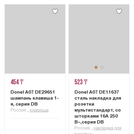
454 ₸
523 ₸
Donel A07 DE29651
Donel A07 DE11637
шампань клавиша 1-
сталь накладка для
я, серия DB
розетки
Россия
,
клавиша
мультистандарт, со
шторками 16A 250
В~,серия DB
Россия
,
накладка для