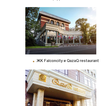
ЖК Falconcity и QazaQ restaurant