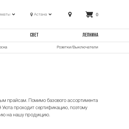
0
лматы
Астана
СВЕТ
ЛЕПНИНА
оска
Розетки/Выключатели
ным прайсам. Помимо базового ассортимента
й Уюта проходит сертификацию, поэтому
тию на нашу продукцию.