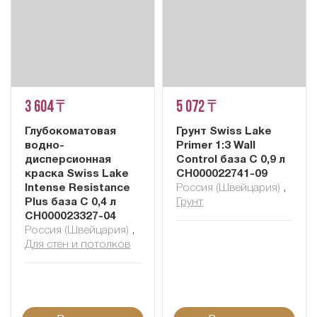
3 604 ₸
5 072 ₸
Глубокоматовая
Грунт Swiss Lake
водно-
Primer 1:3 Wall
дисперсионная
Control база C 0,9 л
краска Swiss Lake
СН000022741-09
Intense Resistance
Россия (Швейцария)
,
Plus база C 0,4 л
Грунт
СН000023327-04
Россия (Швейцария)
,
Для стен и потолков