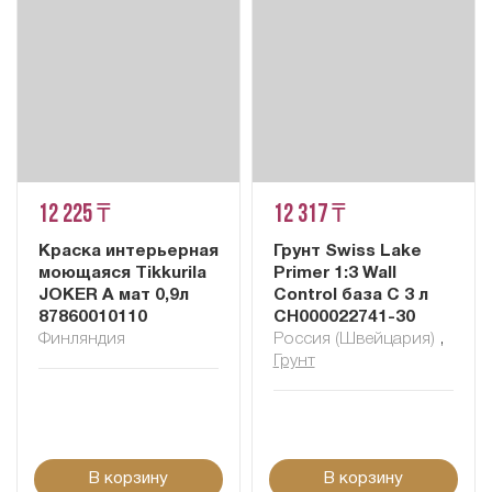
12 225 ₸
12 317 ₸
Краска интерьерная
Грунт Swiss Lake
моющаяся Tikkurila
Primer 1:3 Wall
JOKER A мат 0,9л
Control база C 3 л
87860010110
СН000022741-30
Финляндия
Россия (Швейцария)
,
Грунт
В корзину
В корзину