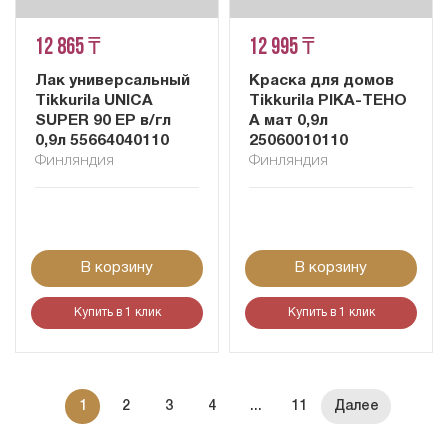
12 865 ₸
12 995 ₸
Лак универсальный
Краска для домов
Tikkurila UNICA
Tikkurila PIKA-TEHO
SUPER 90 EP в/гл
A мат 0,9л
0,9л 55664040110
25060010110
Финляндия
Финляндия
В корзину
В корзину
Купить в 1 клик
Купить в 1 клик
1
2
3
4
...
11