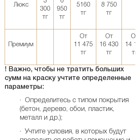
3
6
Люкс
5160
8 750
300
950
тг
тг
тг
тг
От
От
От
Премиум
11 475
16 430
14 1
тг
тг
тг
! Важно, чтобы не тратить больших
сумм на краску учтите определенные
параметры:
· Определитесь с типом покрытия
(бетон, дерево, обои, пластик,
металл и др.);
· Учтите условия, в которых будут