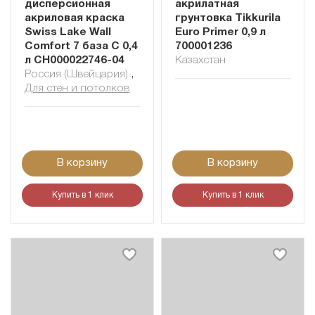
дисперсионная
акрилатная
акриловая краска
грунтовка Tikkurila
Swiss Lake Wall
Euro Primer 0,9 л
Comfort 7 база C 0,4
700001236
л СН000022746-04
Казахстан
Россия (Швейцария)
,
Для стен и потолков
В корзину
В корзину
Купить в 1 клик
Купить в 1 клик