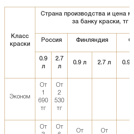
Страна производства и цена м
за банку краски, тг
Класс
Россия
Финляндия
Ф
краски
0
.9
2
.
7
0
.9
л
2
.
7
л
0
.9
л
л
От
От
1
2
Эконом
690
530
тг
тг
От
От
От
От