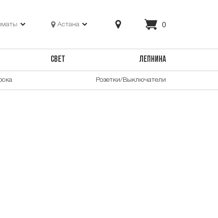
0
лматы
Астана
СВЕТ
ЛЕПНИНА
оска
Розетки/Выключатели