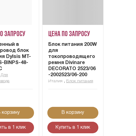
по запросу
Цена по запросу
енный в
Блок питания 200W
ровод блок
для
я Dylsis MT-
токопроводящего
S-BINPS-48-
ремня Divinare
C
DECORATO 2523/06
,
-2002523/06-200
Для
,
овода
Италия
Блок питания
 корзину
В корзину
ить в 1 клик
Купить в 1 клик