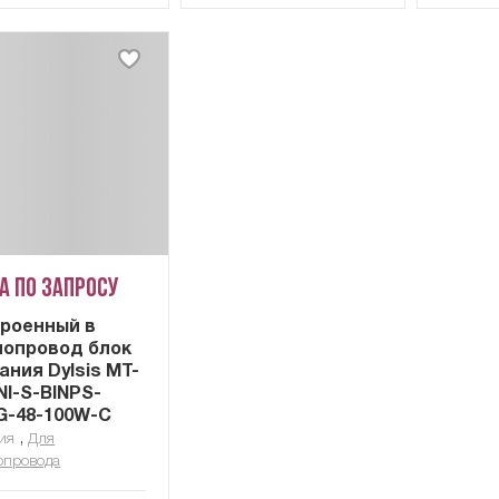
а по запросу
роенный в
опровод блок
ания Dylsis MT-
I-S-BINPS-
G-48-100W-C
,
ия
Для
опровода