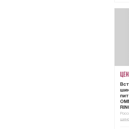
Цен
Вст
шин
пит
OMN
RIN
Росс
шин