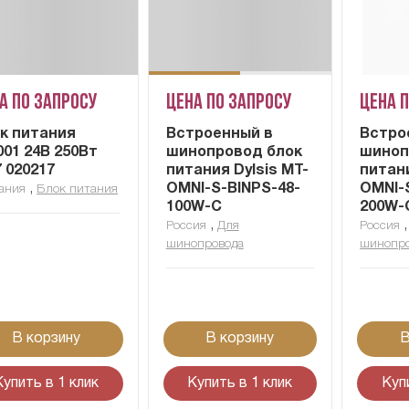
а по запросу
Цена по запросу
Цена 
к питания
Встроенный в
Встро
001 24В 250Вт
шинопровод блок
шиноп
7 020217
питания Dylsis MT-
питани
,
OMNI-S-BINPS-48-
OMNI-
ания
Блок питания
100W-C
200W-
,
Россия
Для
Россия
шинопровода
шинопр
В корзину
В корзину
В
Купить в 1 клик
Купить в 1 клик
Куп