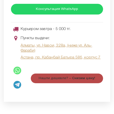
Консультация WhatsApp
Курьером завтра - 5 000 тг.
Пункты выдачи:
Алматы, ул. Навои, 328а, (ниже ул. Аль-
Фараби)
Астана, пр. Кабанбай Батыра 58б, корпус 7
Нашли дешевле? –
Снизим цену!