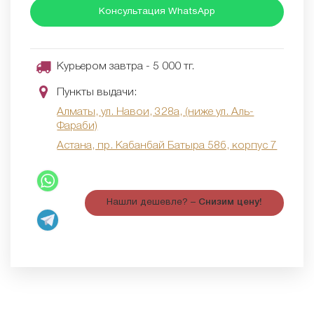
Консультация WhatsApp
Курьером завтра - 5 000 тг.
Пункты выдачи:
Алматы, ул. Навои, 328а, (ниже ул. Аль-
Фараби)
Астана, пр. Кабанбай Батыра 58б, корпус 7
Нашли дешевле? –
Снизим цену!