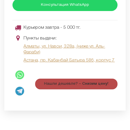
Консультация WhatsApp
Курьером завтра - 5 000 тг.
Пункты выдачи:
Алматы, ул. Навои, 328а, (ниже ул. Аль-
Фараби)
Астана, пр. Кабанбай Батыра 58б, корпус 7
Нашли дешевле? –
Снизим цену!