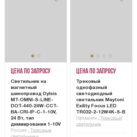
Цена по запросу
Цена по запросу
Cветильник на
Трековый
магнитный
однофазный
шинопровод Dylsis
светодиодный
MT-OMNI-S-LINE-
светильник Maytoni
DOT-440-24W-CCT-
Exility Focus LED
BA-CRI-IP-C-1-10V,
TR032-2-12W4K-S-B
24 Вт, тип
Германия
,
Трековый
диммирования 1-10V
светильник
Россия
,
Трековые
светильники