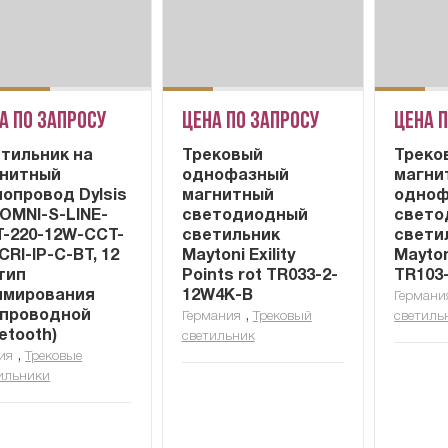
а по запросу
Цена по запросу
Цена 
тильник на
Трековый
Треко
нитный
однофазный
магни
опровод Dylsis
магнитный
одноф
OMNI-S-LINE-
светодиодный
свето
-220-12W-CCT-
светильник
свети
CRI-IP-C-BT, 12
Maytoni Exility
Mayton
 тип
Points rot TR033-2-
TR103
ммирования
12W4K-B
Германи
проводной
,
Германия
Трековый
светиль
uetooth)
светильник
,
ия
Трековые
ильники