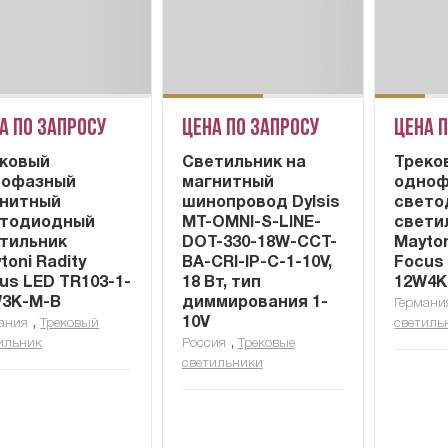
а по запросу
Цена по запросу
Цена 
ковый
Cветильник на
Треко
нофазный
магнитный
одноф
нитный
шинопровод Dylsis
свето
етодиодный
MT-OMNI-S-LINE-
свети
тильник
DOT-330-18W-CCT-
Maytoni
toni Radity
BA-CRI-IP-C-1-10V,
Focus
us LED TR103-1-
18 Вт, тип
12W4K
3K-M-B
диммирования 1-
Германи
,
10V
ания
Трековый
светиль
,
ильник
Россия
Трековые
светильники