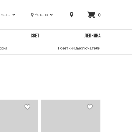
0
лматы
Астана
СВЕТ
ЛЕПНИНА
оска
Розетки/Выключатели