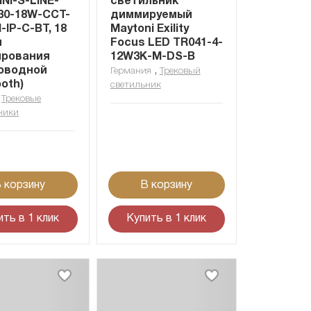
NI-S-LINE-
светильник
30-18W-CCT-
диммируемый
-IP-C-BT, 18
Maytoni Exility
п
Focus LED TR041-4-
рования
12W3K-M-DS-B
оводной
,
Германия
Трековый
ooth)
светильник
,
Трековые
ники
 корзину
В корзину
ить в 1 клик
Купить в 1 клик