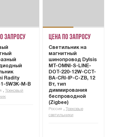
по запросу
Цена по запросу
вый
Cветильник на
тный
магнитный
азный
шинопровод Dylsis
диодный
MT-OMNI-S-LINE-
льник
DOT-220-12W-CCT-
i Radity
BA-CRI-IP-C-ZB, 12
-1-5W3K-M-B
Вт, тип
,
диммирования
я
Трековый
беспроводной
ник
(Zigbee)
,
Россия
Трековые
светильники