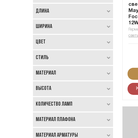
све
Длина
Mayt
Foc
12W
Ширина
Герм
свет
Цвет
Стиль
Материал
Высота
Количество ламп
Материал плафона
Материал арматуры