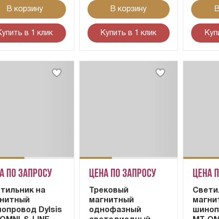
В корзину
В корзину
В
Купить в 1 клик
Купить в 1 клик
Куп
а по запросу
Цена по запросу
Цена 
тильник на
Трековый
Cвети
нитный
магнитный
магни
опровод Dylsis
однофазный
шиноп