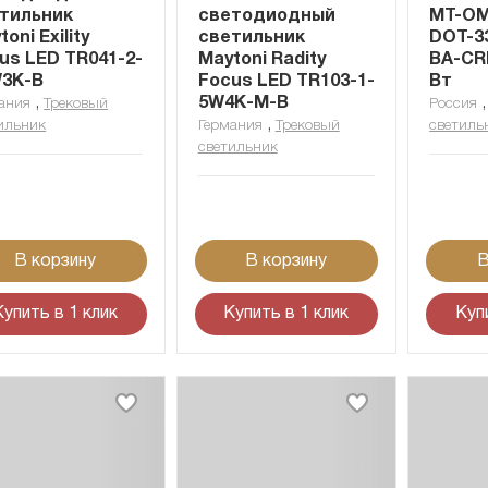
тильник
светодиодный
MT-OM
oni Exility
светильник
DOT-3
us LED TR041-2-
Maytoni Radity
BA-CRI
3K-B
Focus LED TR103-1-
Вт
,
5W4K-M-B
ания
Трековый
Россия
,
ильник
Германия
Трековый
светиль
светильник
В корзину
В корзину
В
Купить в 1 клик
Купить в 1 клик
Куп