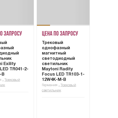
по запросу
Цена по запросу
вый
Трековый
азный
однофазный
диодный
магнитный
льник
светодиодный
 Exility
светильник
 LED TR041-2-
Maytoni Radity
-B
Focus LED TR103-1-
,
12W4K-M-B
я
Трековый
,
ник
Германия
Трековый
светильник