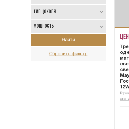
Тип цоколя
Мощность
Цен
Найти
Тре
од
Сбросить фильтр
маг
св
све
May
Foc
12W
Герм
свет