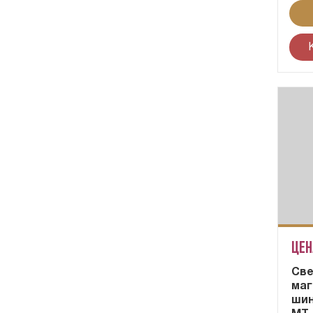
Цен
Cве
маг
шин