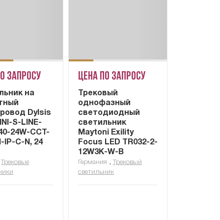
по запросу
Цена по запросу
льник на
Трековый
тный
однофазный
ровод Dylsis
светодиодный
NI-S-LINE-
светильник
40-24W-CCT-
Maytoni Exility
-IP-C-N, 24
Focus LED TR032-2-
12W3K-W-B
,
,
Трековые
Германия
Трековый
ники
светильник