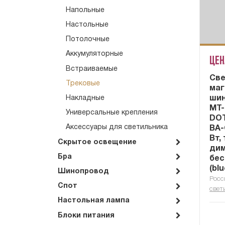
Напольные
Настольные
Потолочные
Аккумуляторные
Цен
Встраиваемые
Cве
Трековые
маг
шин
Накладные
MT-
Универсальные крепления
DOT
Аксессуары для светильника
BA-
Вт,
Скрытое освещение
ди
Бра
бес
(bl
Шинопровод
Росс
Спот
свет
Настольная лампа
Блоки питания