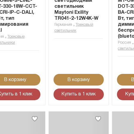
OMNI-S-LINE-
светодиодный
MT-OM
-330-18W-CCT-
светильник
DOT-3
CRI-IP-C-DALI,
Maytoni Exility
BA-CRI
Вт, тип
TR041-2-12W4K-W
Вт, ти
ммирования
,
димми
Германия
Трековый
I
беспр
светильник
,
(bluet
ия
Трековые
ильники
Россия
светиль
В корзину
В корзину
В
Купить в 1 клик
Купить в 1 клик
Куп