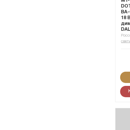
MT-
DOT
BA-
18 
ди
DAL
Росс
свет