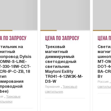
а по запросу
Цена по запросу
Цена 
тильник на
Трековый
Cвети
нитный
магнитный
магни
опровод Dylsis
диммируемый
шиноп
OMNI-S-LINE-
светодиодный
MT-OM
-330-18W-CCT-
светильник
DOT-4
CRI-IP-C-ZB, 18
Maytoni Exility
BA-CRI
 тип
TR041-4-12W3K-M-
Вт
ммирования
DS-W
Россия
проводной
,
Германия
Трековый
светиль
gbee)
светильник
,
ия
Трековые
ильники