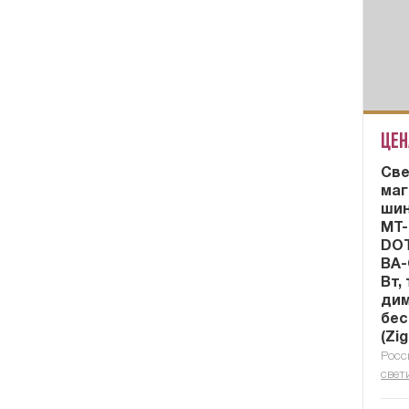
Цен
Cве
маг
шин
MT-
DOT
BA-
Вт,
ди
бес
(Zi
Росс
свет