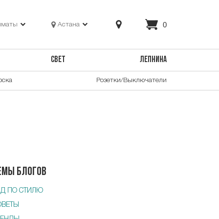
0
лматы
Астана
СВЕТ
ЛЕПНИНА
оска
Розетки/Выключатели
емы блогов
ИД ПО СТИЛЮ
ОВЕТЫ