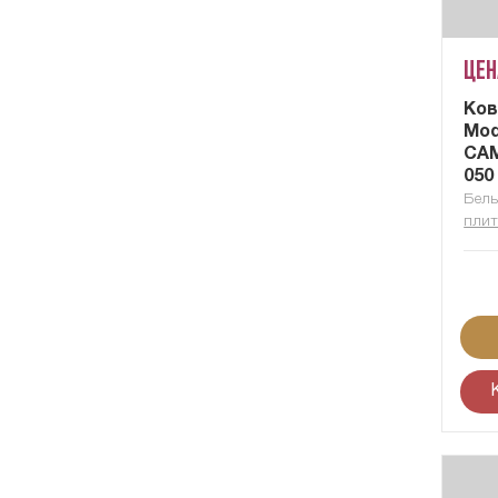
Цен
Ков
Mod
CAM
050
Бель
плит