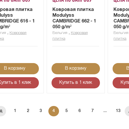
а по запросу
Цена по запросу
Цена 
ровая плитка
Ковровая плитка
Ковро
ulyss
Modulyss
Modul
BRIDGE 616 - 1
CAMBRIDGE 662 - 1
CAMBRI
 g/m²
050 g/m²
050 g/
,
,
гия
Ковровая
Бельгия
Ковровая
Бельгия
ка
плитка
плитка
В корзину
В корзину
В
Купить в 1 клик
Купить в 1 клик
Куп
1
2
3
4
5
6
7
...
13