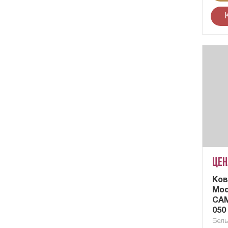
Цен
Ков
Mod
CAM
050
Бель