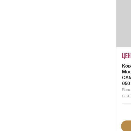
Цен
Ков
Mod
CAM
050
Бель
плит