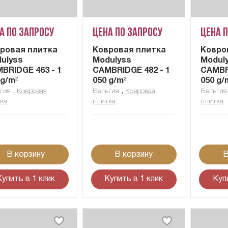
а по запросу
Цена по запросу
Цена 
ровая плитка
Ковровая плитка
Ковро
ulyss
Modulyss
Modul
BRIDGE 463 - 1
CAMBRIDGE 482 - 1
CAMBRI
 g/m²
050 g/m²
050 g/
,
,
гия
Ковровая
Бельгия
Ковровая
Бельгия
ка
плитка
плитка
В корзину
В корзину
В
Купить в 1 клик
Купить в 1 клик
Куп