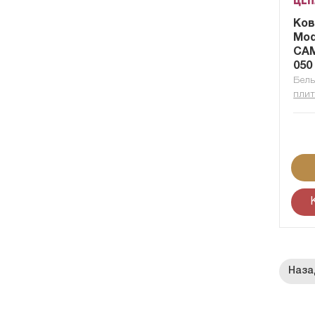
Цен
Ков
Mod
CAM
050
Бель
плит