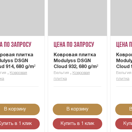
а по запросу
Цена по запросу
Цена 
ровая плитка
Ковровая плитка
Ковро
ulyss DSGN
Modulyss DSGN
Modul
ud 914, 680 g/m²
Cloud 932, 680 g/m²
Cloud 
,
,
гия
Ковровая
Бельгия
Ковровая
Бельгия
ка
плитка
плитка
В корзину
В корзину
В
Купить в 1 клик
Купить в 1 клик
Куп