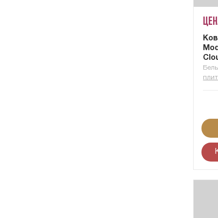
Цен
Ков
Mod
Clo
Бель
плит