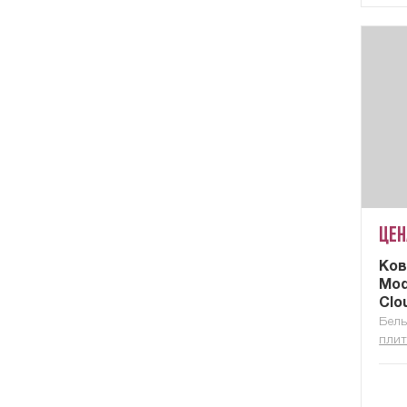
Цен
Ков
Mod
Clo
Бель
плит