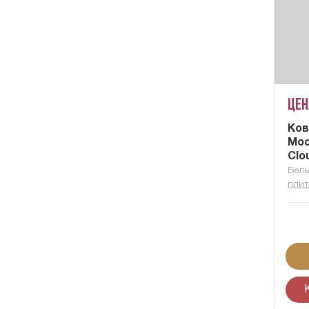
Цен
Ков
Mod
Clo
Бель
плит