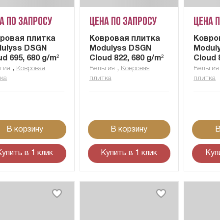
а по запросу
Цена по запросу
Цена 
ровая плитка
Ковровая плитка
Ковро
ulyss DSGN
Modulyss DSGN
Modul
ud 695, 680 g/m²
Cloud 822, 680 g/m²
Cloud 
,
,
гия
Ковровая
Бельгия
Ковровая
Бельгия
ка
плитка
плитка
В корзину
В корзину
В
Купить в 1 клик
Купить в 1 клик
Куп