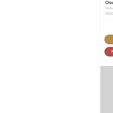
Clo
Бель
плит