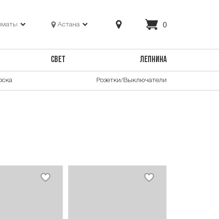
0
лматы
Астана
СВЕТ
ЛЕПНИНА
оска
Розетки/Выключатели