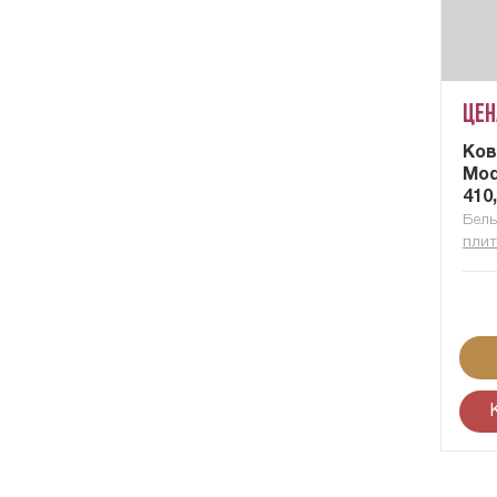
Цен
Ков
Mod
410
Бель
плит