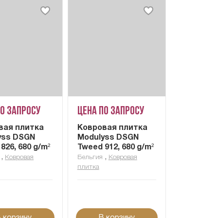
по запросу
Цена по запросу
вая плитка
Ковровая плитка
yss DSGN
Modulyss DSGN
826, 680 g/m²
Tweed 912, 680 g/m²
,
,
Ковровая
Бельгия
Ковровая
плитка
 корзину
В корзину