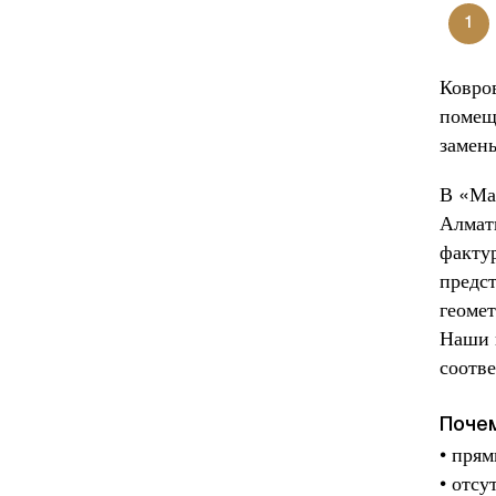
1
Ковро
помещ
замен
В «Ма
Алмат
фактур
предс
геомет
Наши 
соотве
Почем
• прям
• отсу