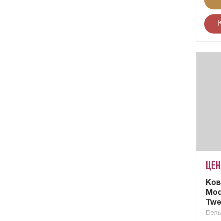
Цен
Ков
Mod
Twe
Бель