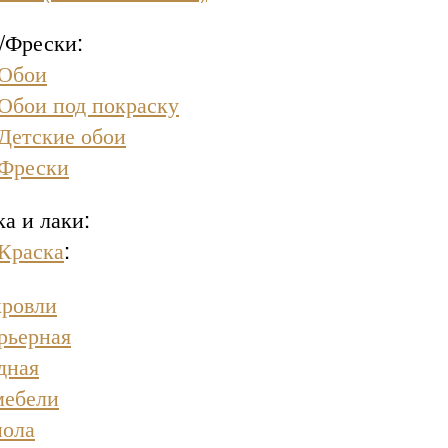
/Фрески:
Обои
Обои под покраску
Детские обои
Фрески
а и лаки:
Краска
:
кровли
рьерная
дная
мебели
пола