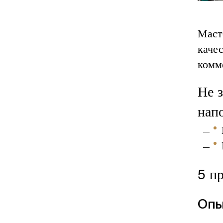
Маст
каче
комм
Не з
нап
5 п
Опы