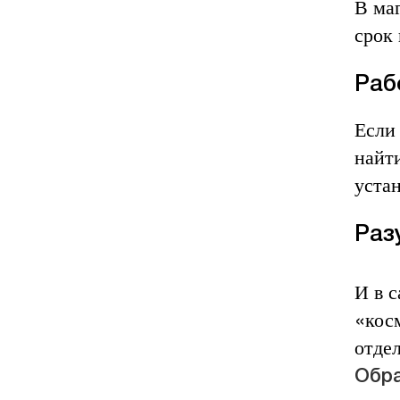
В ма
срок
Раб
Если
найти
уста
Раз
И в с
«кос
отде
Обра