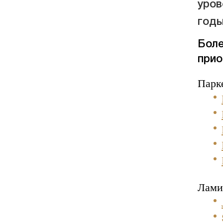
уров
годы
Боле
прио
Парк
Лами