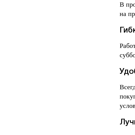
В пр
на п
Гиб
Работ
суббо
Удо
Всег
поку
усло
Луч