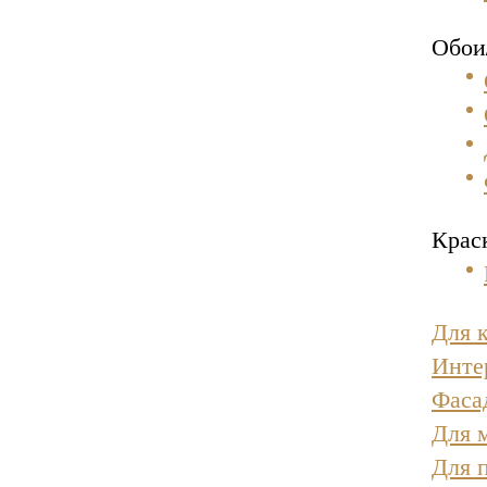
Обои
Краск
Для 
Инте
Фаса
Для 
Для 