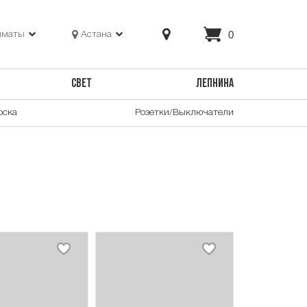
0
лматы
Астана
СВЕТ
ЛЕПНИНА
оска
Розетки/Выключатели