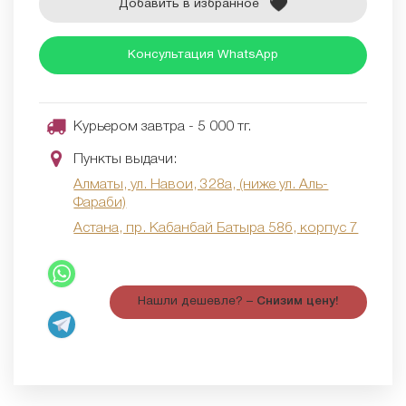
Добавить в избранное
Консультация WhatsApp
Курьером завтра - 5 000 тг.
Пункты выдачи:
Алматы, ул. Навои, 328а, (ниже ул. Аль-
Фараби)
Астана, пр. Кабанбай Батыра 58б, корпус 7
Нашли дешевле? –
Снизим цену!