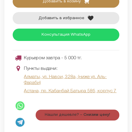
Добавить в козину
Добавить в избранное
Консультация WhatsApp
Курьером завтра - 5 000 тг.
Пункты выдачи:
Алматы, ул. Навои, 328а, (ниже ул. Аль-
Фараби)
Астана, пр. Кабанбай Батыра 58б, корпус 7
Нашли дешевле? –
Снизим цену!