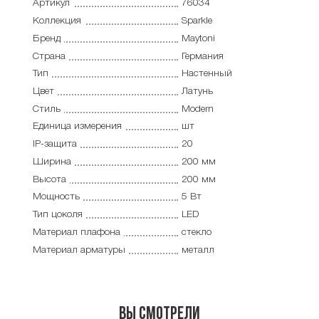
Артикул
76034
Коллекция
Sparkle
Бренд
Maytoni
Страна
Германия
Тип
Настенный
Цвет
Латунь
Стиль
Modern
Единица измерения
шт
IP-защита
20
Ширина
200 мм
Высота
200 мм
Мощность
5 Вт
Тип цоколя
LED
Материал плафона
стекло
Материал арматуры
металл
Вы смотрели