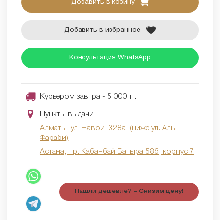
Добавить в козину
Добавить в избранное
Консультация WhatsApp
Курьером завтра - 5 000 тг.
Пункты выдачи:
Алматы, ул. Навои, 328а, (ниже ул. Аль-
Фараби)
Астана, пр. Кабанбай Батыра 58б, корпус 7
Нашли дешевле? –
Снизим цену!