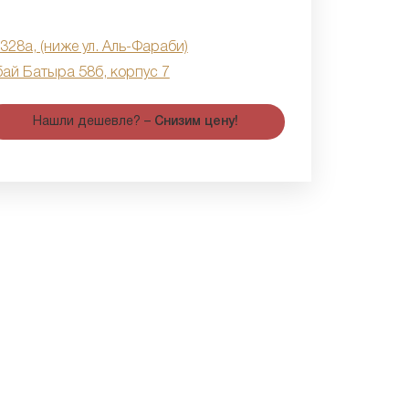
 328а, (ниже ул. Аль-Фараби)
бай Батыра 58б, корпус 7
Нашли дешевле? –
Снизим цену!