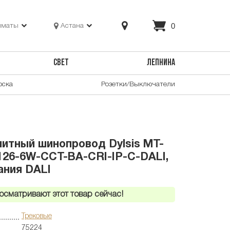
0
лматы
Астана
СВЕТ
ЛЕПНИНА
оска
Розетки/Выключатели
нитный шинопровод Dylsis MT-
26-6W-CCT-BA-CRI-IP-C-DALI,
ания DALI
осматривают этот товар сейчас!
Трековые
75224