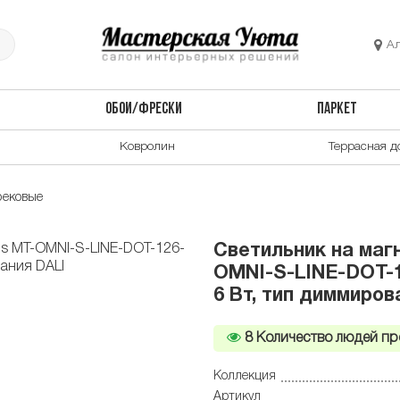
А
ОБОИ/ФРЕСКИ
ПАРКЕТ
Ковролин
Террасная д
рековые
Cветильник на маг
OMNI-S-LINE-DOT-1
6 Вт, тип диммиров
8
Количество людей пр
Коллекция
Артикул