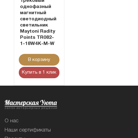
Трековый
однофазный
магнитный
светодиодный
светильник
Maytoni Radity
Points TR082-
1-18W4K-M-W
В корзину
Купить в 1 клик
О нас
Наши сертификаты