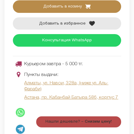
Добавить в козину
Добавить в избранное
Консультация WhatsApp
Курьером завтра - 5 000 тг.
Пункты выдачи:
Алматы, ул. Навои, 328а, (ниже ул. Аль-
Фараби)
Астана, пр. Кабанбай Батыра 58б, корпус 7
Нашли дешевле? –
Снизим цену!