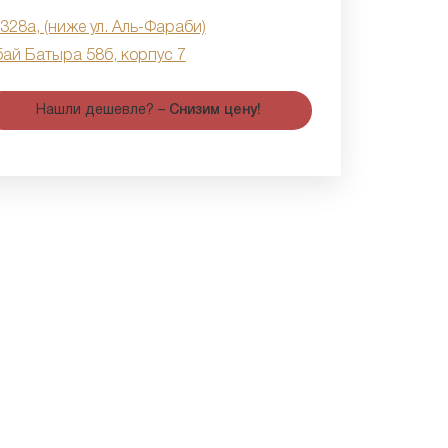
 328а, (ниже ул. Аль-Фараби)
бай Батыра 58б, корпус 7
Нашли дешевле? –
Снизим цену!