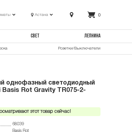
0
лматы
Астана
СВЕТ
ЛЕПНИНА
оска
Розетки/Выключатели
ый однофазный светодиодный
 Basis Rot Gravity TR075-2-
осматривают этот товар сейчас!
68039
Basis Rot