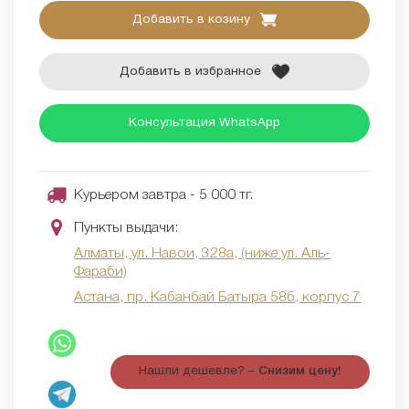
Добавить в козину
Добавить в избранное
Консультация WhatsApp
Курьером завтра - 5 000 тг.
Пункты выдачи:
Алматы, ул. Навои, 328а, (ниже ул. Аль-
Фараби)
Астана, пр. Кабанбай Батыра 58б, корпус 7
Нашли дешевле? –
Снизим цену!