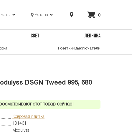
0
лматы
Астана
СВЕТ
ЛЕПНИНА
оска
Розетки/Выключатели
odulyss DSGN Tweed 995, 680
росматривают этот товар сейчас!
Ковровая плитка
101461
Modulyss