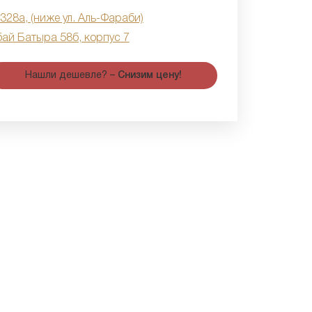
 328а, (ниже ул. Аль-Фараби)
бай Батыра 58б, корпус 7
Нашли дешевле? –
Снизим цену!