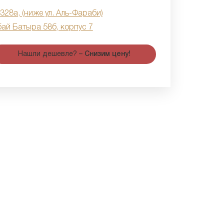
 328а, (ниже ул. Аль-Фараби)
бай Батыра 58б, корпус 7
Нашли дешевле? –
Снизим цену!