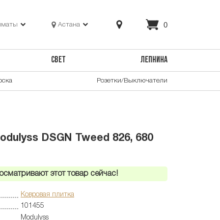
0
лматы
Астана
СВЕТ
ЛЕПНИНА
оска
Розетки/Выключатели
odulyss DSGN Tweed 826, 680
осматривают этот товар сейчас!
Ковровая плитка
101455
Modulyss