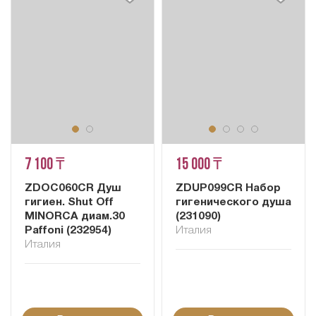
7 100 ₸
15 000 ₸
ZDOC060CR Душ
ZDUP099CR Набор
гигиен. Shut Off
гигенического душа
MINORCA диам.30
(231090)
Paffoni (232954)
Италия
Италия