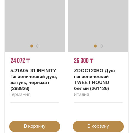
24 072 ₸
26 300 ₸
5.21A05-31 INFINITY
ZDOC120BO Душ
Гигиенический душ,
гигиенический
латунь, черн.мат
TWEET ROUND
(298828)
белый (261126)
Германия
Италия
В корзину
В корзину