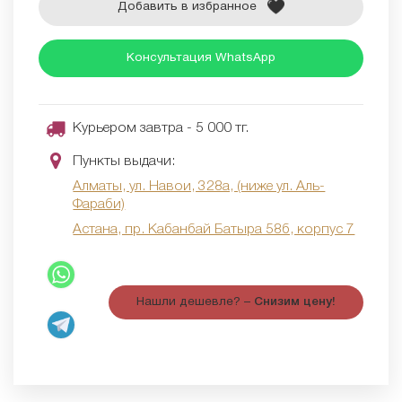
Добавить в избранное
Консультация WhatsApp
Курьером завтра - 5 000 тг.
Пункты выдачи:
Алматы, ул. Навои, 328а, (ниже ул. Аль-
Фараби)
Астана, пр. Кабанбай Батыра 58б, корпус 7
Нашли дешевле? –
Снизим цену!