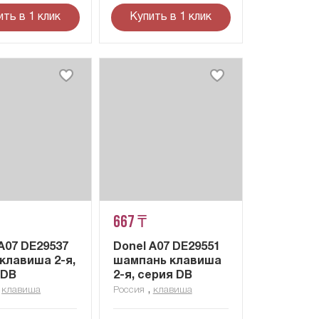
ить в 1 клик
Купить в 1 клик
667 ₸
A07 DE29537
Donel A07 DE29551
клавиша 2-я,
шампань клавиша
 DB
2-я, серия DB
,
,
клавиша
Россия
клавиша