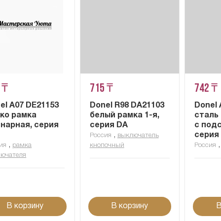
 ₸
715 ₸
742 ₸
el A07 DE21153
Donel R98 DA21103
Donel 
ко рамка
белый рамка 1-я,
сталь
нарная, серия
серия DA
с под
,
серия
Россия
выключатель
,
ия
рамка
кнопочный
Россия
ючателя
В корзину
В корзину
В