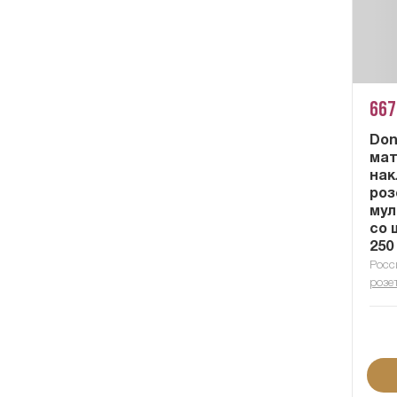
667
Don
мат
нак
роз
мул
со 
250
Росс
розе