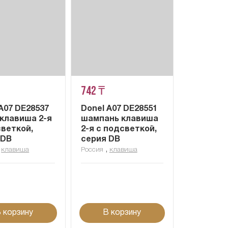
742 ₸
A07 DE28537
Donel A07 DE28551
 клавиша 2-я
шампань клавиша
светкой,
2-я с подсветкой,
 DB
серия DB
,
,
клавиша
Россия
клавиша
 корзину
В корзину