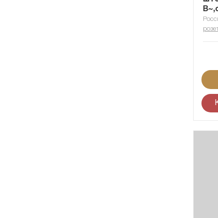
В~,
Росс
розе