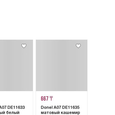
667 ₸
A07 DE11633
Donel A07 DE11635
ый белый
матовый кашемир