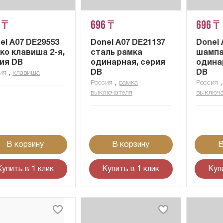
 ₸
696 ₸
696 ₸
el A07 DE29553
Donel A07 DE21137
Donel 
ко клавиша 2-я,
сталь рамка
шампа
ия DB
одинарная, серия
одина
,
DB
DB
ия
клавиша
,
Россия
рамка
Россия
выключателя
выключа
В корзину
В корзину
В
Купить в 1 клик
Купить в 1 клик
Куп