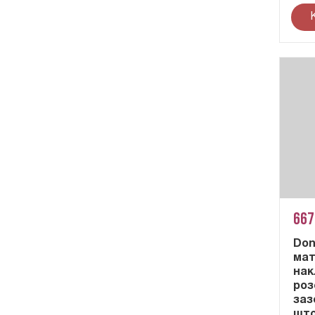
667
Don
мат
нак
роз
заз
што