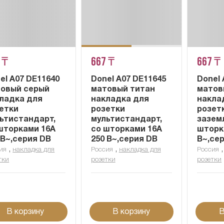
 ₸
667 ₸
667 ₸
el A07 DE11640
Donel A07 DE11645
Donel 
овый серый
матовый титан
матов
ладка для
накладка для
накла
етки
розетки
розет
ьтистандарт,
мультистандарт,
зазем
шторками 16A
со шторками 16A
шторк
 В~,серия DB
250 В~,серия DB
В~,се
,
,
ия
накладка для
Россия
накладка для
Россия
тки
розетки
розетки
В корзину
В корзину
В