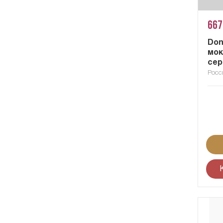
667
Don
мок
сер
Росс