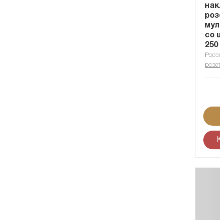
нак
роз
мул
со 
250
Росс
розе