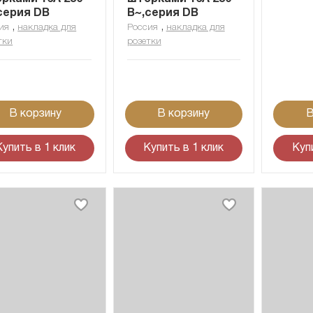
серия DB
В~,серия DB
,
,
ия
накладка для
Россия
накладка для
тки
розетки
В корзину
В корзину
В
Купить в 1 клик
Купить в 1 клик
Куп