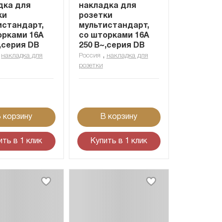
дка для
накладка для
ки
розетки
истандарт,
мультистандарт,
орками 16A
со шторками 16A
,серия DB
250 В~,серия DB
,
,
накладка для
Россия
накладка для
розетки
 корзину
В корзину
ить в 1 клик
Купить в 1 клик