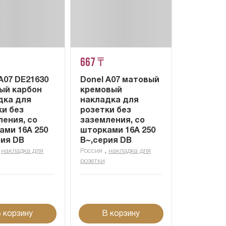
667 ₸
A07 DE21630
Donel A07 матовый
ый карбон
кремовый
дка для
накладка для
ки без
розетки без
ления, со
заземления, со
ами 16A 250
шторками 16A 250
рия DB
В~,серия DB
,
,
накладка для
Россия
накладка для
розетки
 корзину
В корзину