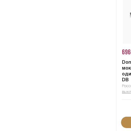
696
Don
мок
оди
DB
Росс
выкл