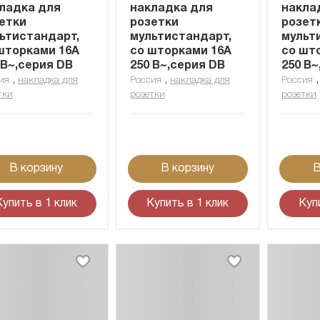
ладка для
накладка для
накла
етки
розетки
розет
ьтистандарт,
мультистандарт,
мульт
шторками 16A
со шторками 16A
со шт
 В~,серия DB
250 В~,серия DB
250 В~
,
,
ия
накладка для
Россия
накладка для
Россия
тки
розетки
розетки
В корзину
В корзину
В
Купить в 1 клик
Купить в 1 клик
Куп