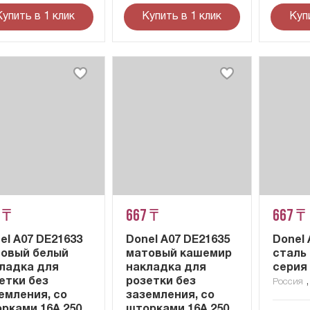
Купить в 1 клик
Купить в 1 клик
Куп
 ₸
667 ₸
667 ₸
el A07 DE21633
Donel A07 DE21635
Donel 
овый белый
матовый кашемир
сталь 
ладка для
накладка для
серия
етки без
розетки без
Россия
емления, со
заземления, со
рками 16A 250
шторками 16A 250