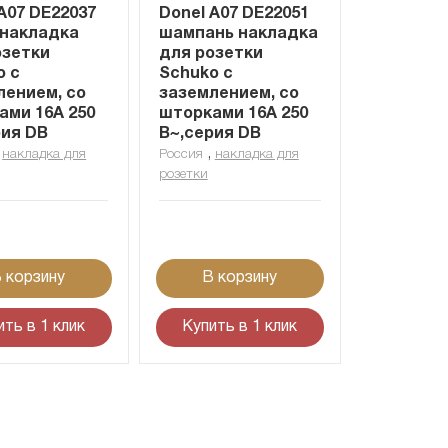
A07 DE22037
Donel A07 DE22051
 накладка
шампань накладка
озетки
для розетки
o с
Schuko с
лением, со
заземлением, со
ами 16A 250
шторками 16A 250
рия DB
В~,серия DB
,
,
накладка для
Россия
накладка для
розетки
 корзину
В корзину
ить в 1 клик
Купить в 1 клик