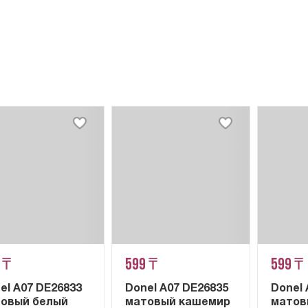
 ₸
599 ₸
599 ₸
el A07 DE26833
Donel A07 DE26835
Donel 
овый белый
матовый кашемир
матов