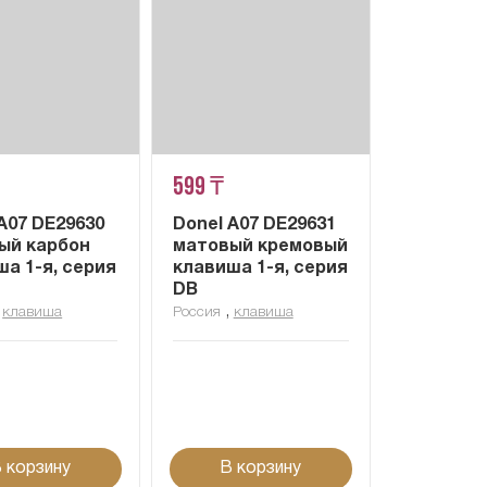
599 ₸
A07 DE29630
Donel A07 DE29631
ый карбон
матовый кремовый
а 1-я, серия
клавиша 1-я, серия
DB
,
,
клавиша
Россия
клавиша
 корзину
В корзину