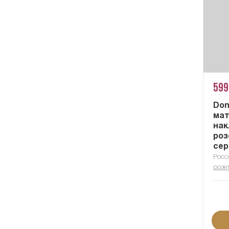
599
Don
мат
нак
роз
сер
Росс
розе