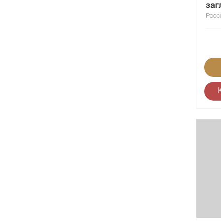
заг
Росс