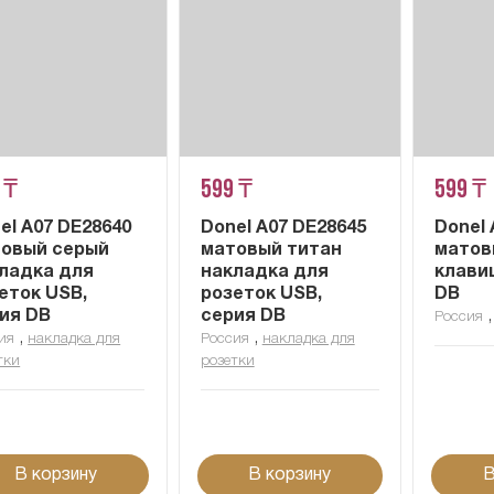
 ₸
599 ₸
599 ₸
el A07 DE28640
Donel A07 DE28645
Donel 
овый серый
матовый титан
матов
ладка для
накладка для
клавиш
еток USB,
розеток USB,
DB
ия DB
серия DB
Россия
,
,
ия
накладка для
Россия
накладка для
тки
розетки
В корзину
В корзину
В