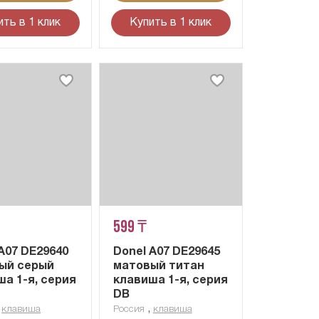
ить в 1 клик
Купить в 1 клик
599 ₸
A07 DE29640
Donel A07 DE29645
ый серый
матовый титан
а 1-я, серия
клавиша 1-я, серия
DB
,
,
клавиша
Россия
клавиша