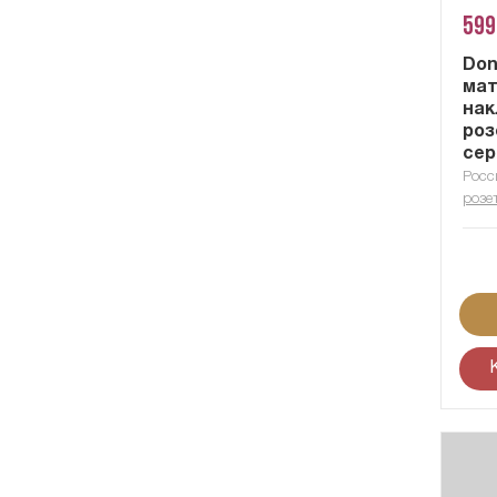
599
Don
мат
нак
роз
сер
Росс
розе