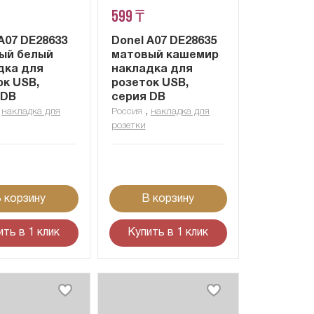
599 ₸
A07 DE28633
Donel A07 DE28635
ый белый
матовый кашемир
дка для
накладка для
ок USB,
розеток USB,
 DB
серия DB
,
,
накладка для
Россия
накладка для
розетки
 корзину
В корзину
ить в 1 клик
Купить в 1 клик