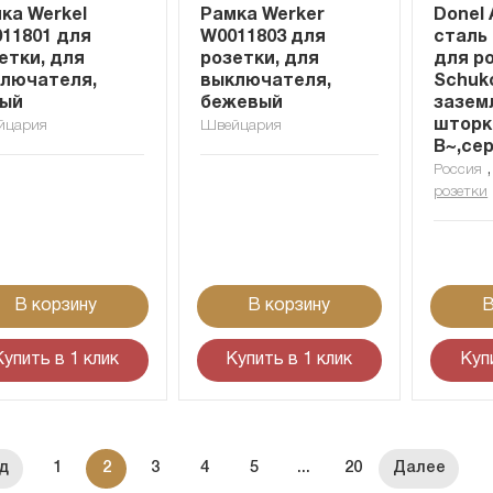
ка Werkel
Рамка Werker
Donel 
11801 для
W0011803 для
сталь
етки, для
розетки, для
для р
лючателя,
выключателя,
Schuk
лый
бежевый
зазем
шторк
йцария
Швейцария
В~,се
Россия
розетки
В корзину
В корзину
В
Купить в 1 клик
Купить в 1 клик
Куп
1
2
3
4
5
...
20