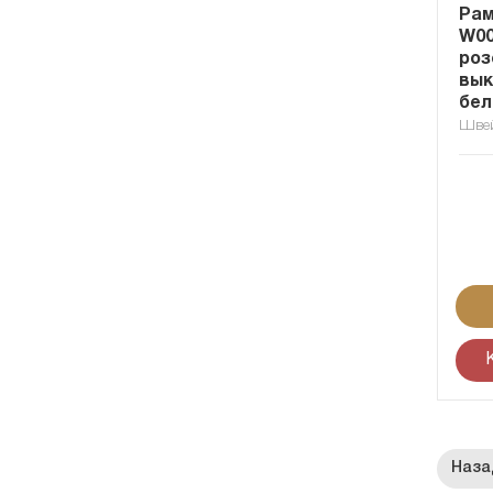
Рам
W00
роз
вык
бе
Шве