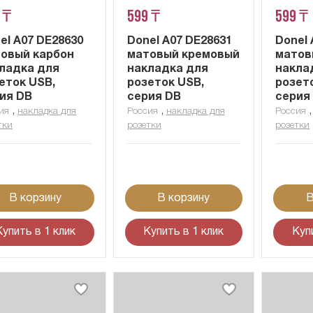
 ₸
599 ₸
599 ₸
el A07 DE28630
Donel A07 DE28631
Donel 
овый карбон
матовый кремовый
матов
ладка для
накладка для
накла
еток USB,
розеток USB,
розет
ия DB
серия DB
серия
,
,
ия
накладка для
Россия
накладка для
Россия
тки
розетки
розетки
В корзину
В корзину
В
Купить в 1 клик
Купить в 1 клик
Куп