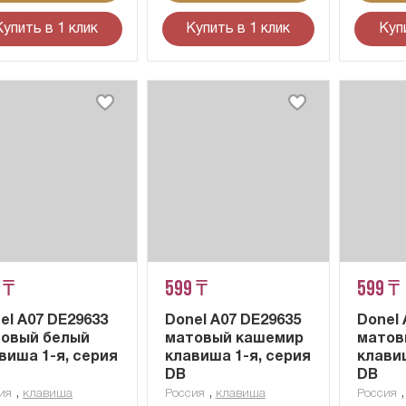
Купить в 1 клик
Купить в 1 клик
Куп
 ₸
599 ₸
599 ₸
el A07 DE29633
Donel A07 DE29635
Donel 
овый белый
матовый кашемир
матов
виша 1-я, серия
клавиша 1-я, серия
клавиш
DB
DB
,
,
ия
клавиша
Россия
клавиша
Россия