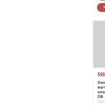
599
Don
мат
кла
DB
Росс