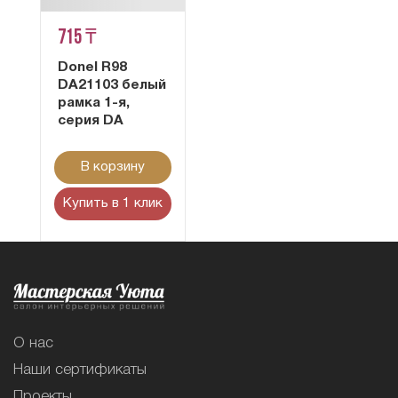
715 ₸
Donel R98
DA21103 белый
рамка 1-я,
серия DA
В корзину
Купить в 1 клик
О нас
Наши сертификаты
Проекты