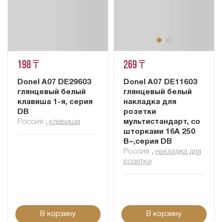
198 ₸
269 ₸
Donel A07 DE29603
Donel A07 DE11603
глянцевый белый
глянцевый белый
клавиша 1-я, серия
накладка для
DB
розетки
Россия
,
клавиша
мультистандарт, со
шторками 16A 250
В~,серия DB
Россия
,
накладка для
розетки
В корзину
В корзину