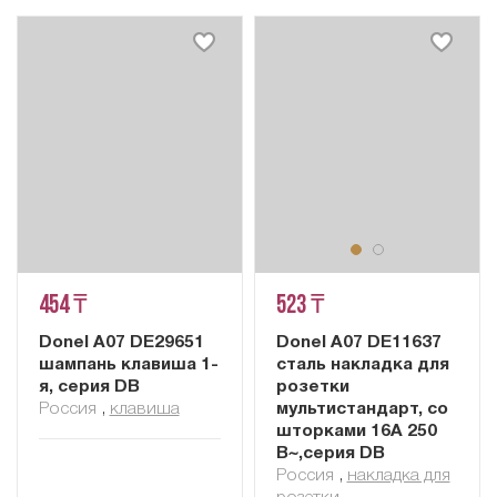
454 ₸
523 ₸
Donel A07 DE29651
Donel A07 DE11637
шампань клавиша 1-
сталь накладка для
я, серия DB
розетки
Россия
,
клавиша
мультистандарт, со
шторками 16A 250
В~,серия DB
Россия
,
накладка для