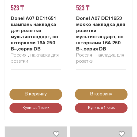
523 ₸
523 ₸
Donel A07 DE11651
Donel A07 DE11653
шампань накладка
мокко накладка для
для розетки
розетки
мультистандарт, со
мультистандарт, со
шторками 16A 250
шторками 16A 250
В~,серия DB
В~,серия DB
Россия
,
накладка для
Россия
,
накладка для
розетки
розетки
В корзину
В корзину
Купить в 1 клик
Купить в 1 клик