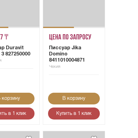
57 ₸
Цена по запросу
р Duravit
Писсуар Jika
 3 827250000
Domino
8411010004871
я
Чехия
 корзину
В корзину
ить в 1 клик
Купить в 1 клик