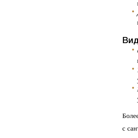
Вид
Боле
с сан