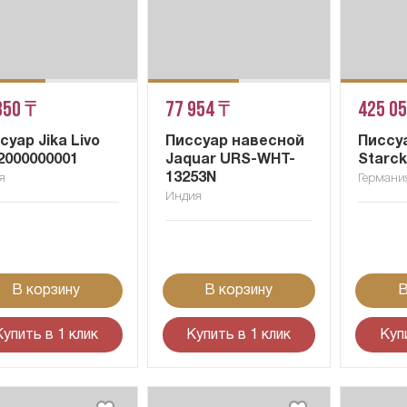
850 ₸
77 954 ₸
425 0
суар Jika Livo
Писсуар навесной
Писсуа
2000000001
Jaquar URS-WHT-
Starck
13253N
я
Германи
Индия
В корзину
В корзину
В
Купить в 1 клик
Купить в 1 клик
Куп