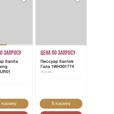
по запросу
Цена по запросу
р Sanita
Писсуар Santek
Long
Гала 1WH301774
UR01
Россия
 корзину
В корзину