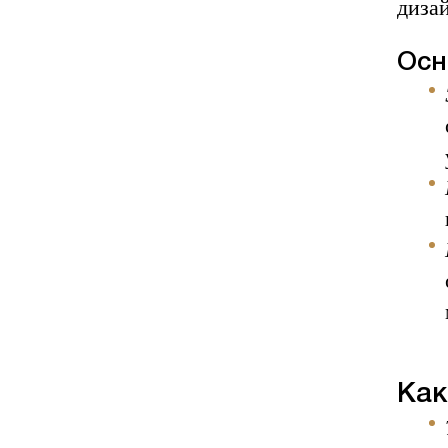
диза
Осн
Как