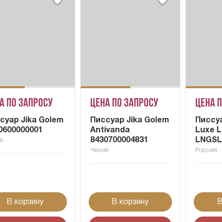
а по запросу
Цена по запросу
Цена 
суар Jika Golem
Писсуар Jika Golem
Писсуа
0600000001
Antivanda
Luxe 
8430700004831
LNGSL
я
Чехия
Россия
В корзину
В корзину
В