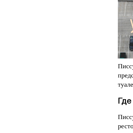
Писсу
пред
туале
Где
Писс
рест