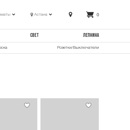
0
лматы
Астана
СВЕТ
ЛЕПНИНА
оска
Розетки/Выключатели