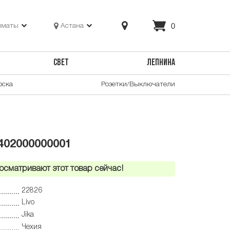
0
лматы
Астана
СВЕТ
ЛЕПНИНА
оска
Розетки/Выключатели
8402000000001
осматривают этот товар сейчас!
22826
Livo
Jika
Чехия