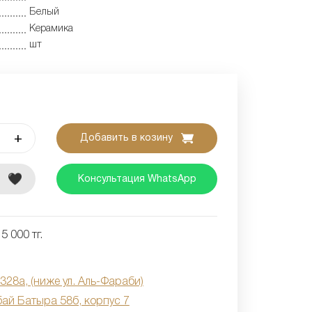
Белый
Керамика
шт
+
Добавить в козину
е
Консультация WhatsApp
5 000 тг.
 328а, (ниже ул. Аль-Фараби)
бай Батыра 58б, корпус 7