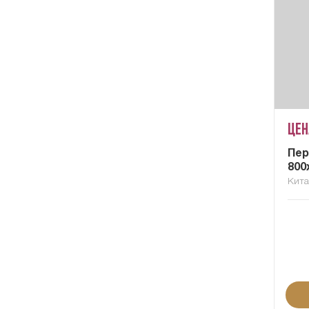
Цен
Пер
800
Кит