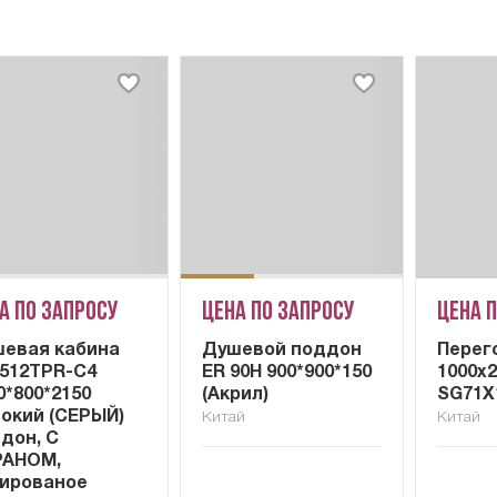
а по запросу
Цена по запросу
Цена 
евая кабина
Душевой поддон
Перег
512TPR-C4
ER 90H 900*900*150
1000x
0*800*2150
(Акрил)
SG71X
окий (СЕРЫЙ)
Китай
Китай
дон, С
РАНОМ,
ированое