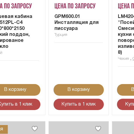
а по запросу
Цена по запросу
Цена 
евая кабина
GPM600.01
LM420
512PL-C4
Инсталляция для
"Посе
0*800*2150
писсуара
Смеси
кий поддон,
кухни 
Турция
ированое
повор
кло
изливо
8)
ай
,
Чехия
В корзину
В корзину
В
Купить в 1 клик
Купить в 1 клик
Куп
ИЯ