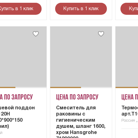
Купить в 1 клик
Купить в 1 клик
Куп
а по запросу
Цена по запросу
Цена 
шевой поддон
Смеситель для
Термо
120H
раковины с
арт.T1
0*900*150
гигиеническим
Россия
рил)
душем, шланг 1600,
хром Hansgrohe
ай