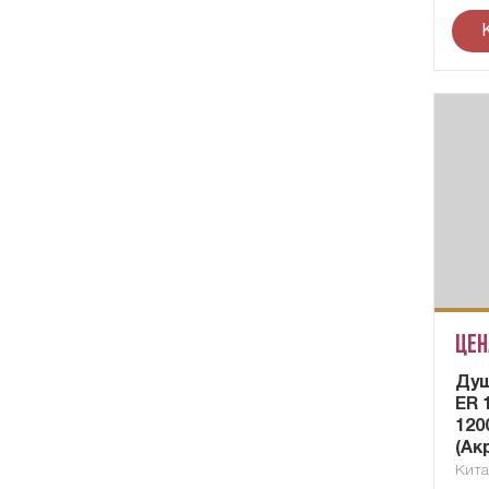
Цен
Ду
ER 
120
(Ак
Кит