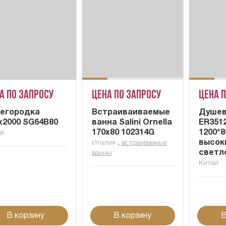
а по запросу
Цена по запросу
Цена 
егородка
Встраиваиваемые
Душев
x2000 SG64B80
ванна Salini Ornella
ER351
170x80 102314G
1200*8
ай
,
высок
Италия
встраиваемые
светл
ванны
Китай
В корзину
В корзину
В