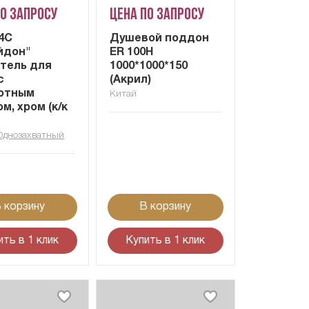
по запросу
Цена по запросу
4C
Душевой поддон
йдон"
ER 100H
тель для
1000*1000*150
с
(Акрил)
отным
Китай
м, хром (к/к
Однозахватный
 корзину
В корзину
ить в 1 клик
Купить в 1 клик