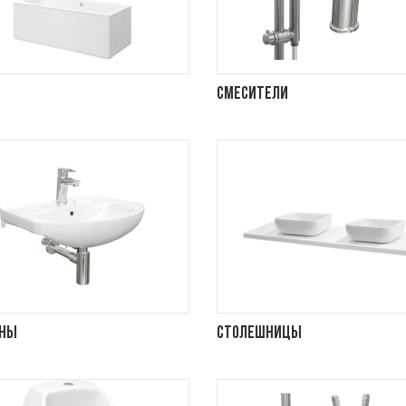
Смесители
ины
Столешницы