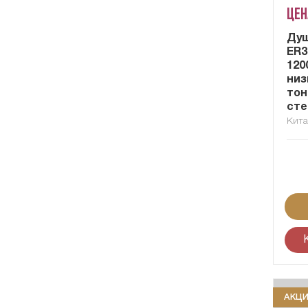
Цен
Душ
ER3
120
низ
тон
сте
Кит
АКЦ