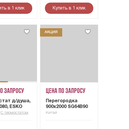
ить в 1 клик
Купить в 1 клик
АКЦИЯ
по запросу
Цена по запросу
стат д/душа,
Перегородка
080, ESKO
900x2000 SG64B90
,
С термостатом
Китай