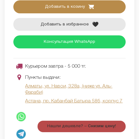
Добавить в козину
Добавить в избранное
Консультация WhatsApp
Курьером завтра - 5 000 тг.
Пункты выдачи:
Алматы, ул. Навои, 328а, (ниже ул. Аль-
Фараби)
Астана, пр. Кабанбай Батыра 58б, корпус 7
Нашли дешевле? –
Снизим цену!