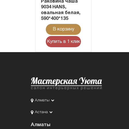
Раковина чаша
9034 HANS,
овальная белая,
590*400*135
В корзину
Купить в 1 клик
Алматы
Астана
Алматы