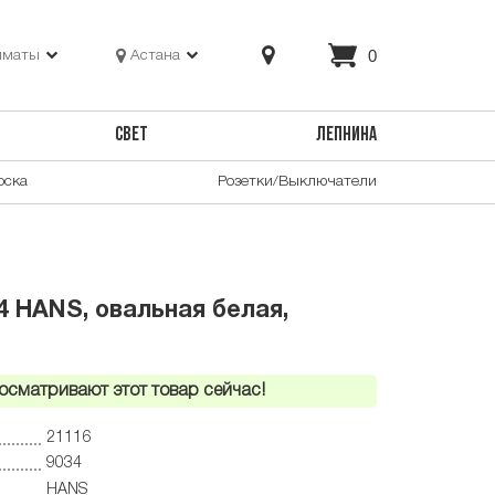
0
лматы
Астана
СВЕТ
ЛЕПНИНА
оска
Розетки/Выключатели
4 HANS, овальная белая,
осматривают этот товар сейчас!
21116
9034
HANS