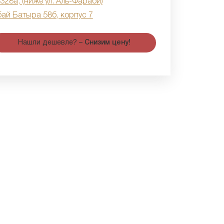
 328а, (ниже ул. Аль-Фараби)
бай Батыра 58б, корпус 7
Нашли дешевле? –
Снизим цену!