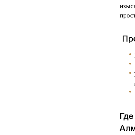
изыс
прос
Пр
Где
Ал