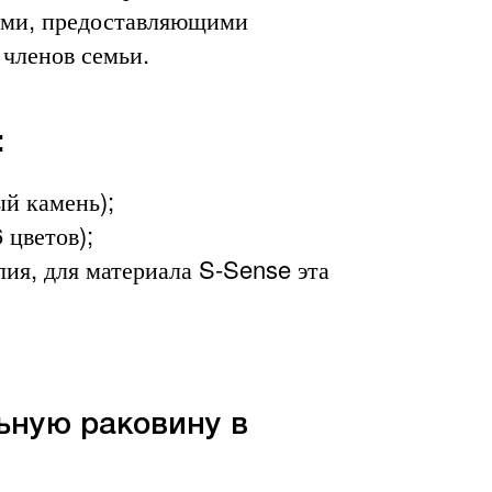
ями, предоставляющими
 членов семьи.
:
й камень);
 цветов);
ия, для материала S-Sense эта
ьную раковину в