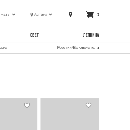
0
лматы
Астана
СВЕТ
ЛЕПНИНА
оска
Розетки/Выключатели