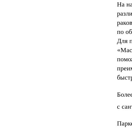
На н
разл
раков
по о
Для 
«Мас
помо
преи
быстр
Боле
с са
Парк