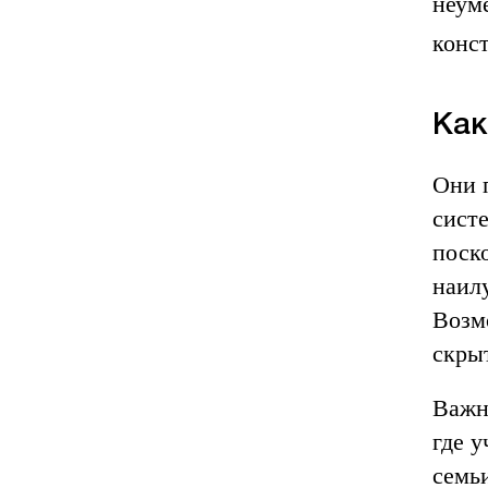
неум
конс
Как
Они 
сист
поск
наил
Возм
скры
Важн
где 
семь