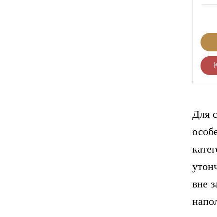
Для 
особ
кате
утон
вне 
напо