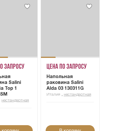
по запросу
Цена по запросу
ьная
Напольная
на Salini
раковина Salini
a Top 1
Alda 03 130311G
4SM
,
Италия
нестандартная
,
нестандартная
 корзину
В корзину