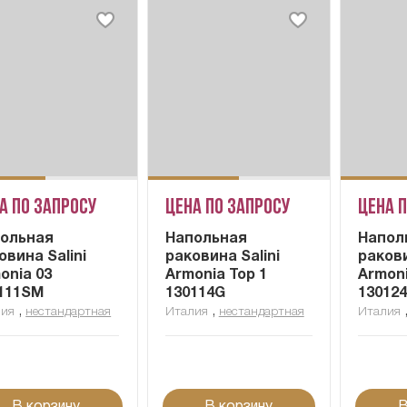
а по запросу
Цена по запросу
Цена 
ольная
Напольная
Напол
овина Salini
раковина Salini
ракови
onia 03
Armonia Top 1
Armoni
111SM
130114G
13012
,
,
лия
нестандартная
Италия
нестандартная
Италия
В корзину
В корзину
В