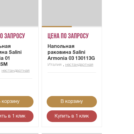
по запросу
Цена по запросу
ьная
Напольная
на Salini
раковина Salini
a 01
Armonia 03 130113G
1SM
,
Италия
нестандартная
,
нестандартная
 корзину
В корзину
ить в 1 клик
Купить в 1 клик