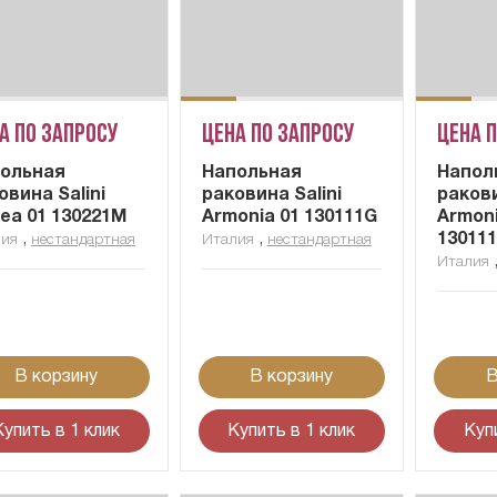
а по запросу
Цена по запросу
Цена 
ольная
Напольная
Напол
овина Salini
раковина Salini
ракови
fea 01 130221M
Armonia 01 130111G
Armoni
,
,
13011
лия
нестандартная
Италия
нестандартная
Италия
В корзину
В корзину
В
Купить в 1 клик
Купить в 1 клик
Куп