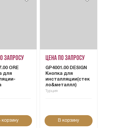
по запросу
Цена по запросу
7.00 ORE
GP4001.00 DESIGN
а для
Кнопка для
ляции-
инсталляции(стек
а
ло&металлл)
Турция
 корзину
В корзину