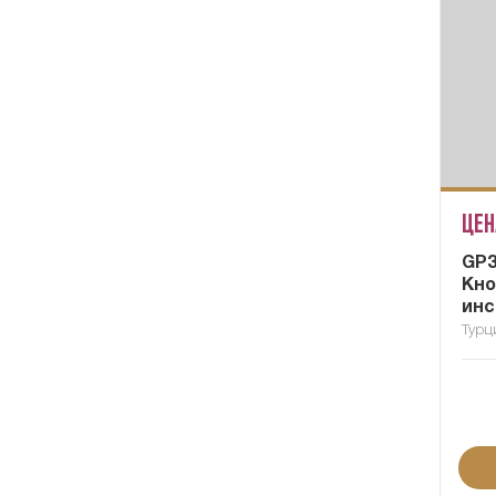
Цен
GP3
Кно
инс
Турц