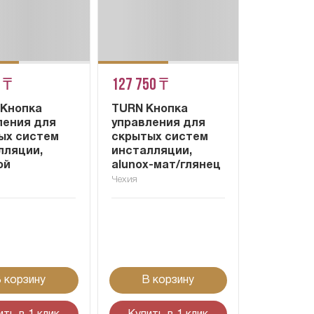
 ₸
127 750 ₸
 Кнопка
TURN Кнопка
ления для
управления для
ых систем
скрытых систем
лляции,
инсталляции,
ой
alunox-мат/глянец
Чехия
 корзину
В корзину