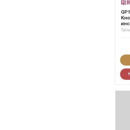
Цен
GP1
Кно
инс
Турц