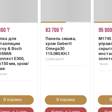
800 ₸
83 700 ₸
95 900
пка для
Панель смыва,
M1745
талляции
хром Geberit
управ
leroy & Boch
Omega30
скрыт
169AN
115.080.KH.1
инста
onnect E300,
золот
Швейцария
x150 мм, хром/
Чехия
ая
ания
В корзину
В корзину
В