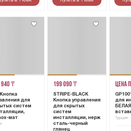
Купить в 1 клик
Купить в 1 клик
Куп
 940 ₸
199 090 ₸
Цена 
 Кнопка
STRIPE-BLACK
GP100
авления для
Кнопка управления
для и
ытых систем
для скрытых
БЕЛАЯ
талляции,
систем
встав
nox-мат
инсталляции, нерж
Турция
сталь-черный
я
глянец