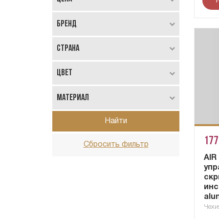
Бренд
Страна
Цвет
Материал
Найти
177
Сбросить фильтр
AIR
упр
скр
инс
alu
Чехи