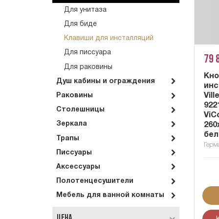
Для унитаза
Для биде
Клавиши для инсталляций
Для писсуара
79 
Для раковины
Кно
Душ кабины и ограждения
инс
Vil
Раковины
922
Столешницы
ViC
Зеркала
260
бел
Трапы
Герм
Писсуары
Аксессуары
Полотенцесушители
Мебель для ванной комнаты
Цена