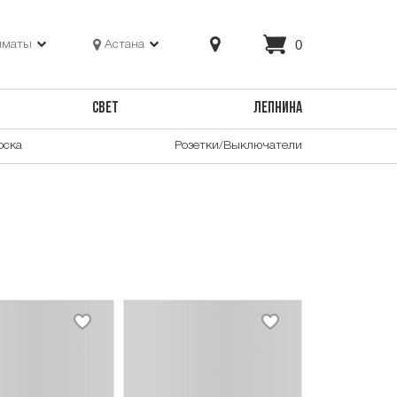
0
лматы
Астана
СВЕТ
ЛЕПНИНА
оска
Розетки/Выключатели