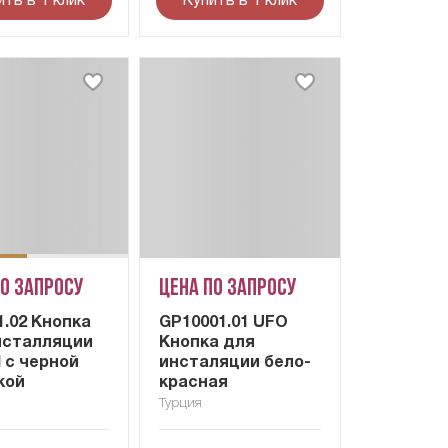
ить в 1 клик
Купить в 1 клик
по запросу
Цена по запросу
1.02 Кнопка
GP10001.01 UFO
нсталляции
Кнопка для
 с черной
инсталяции бело-
кой
красная
Турция