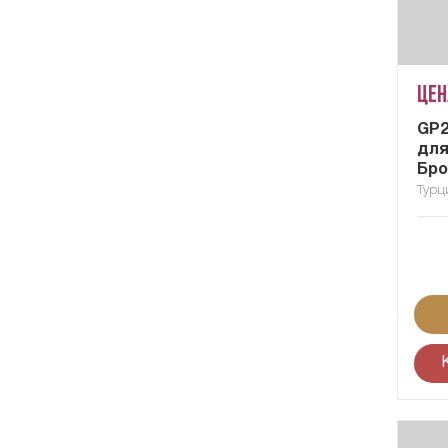
Цен
GP2
для
Бро
Турц