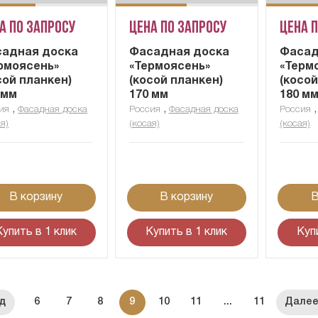
а по запросу
Цена по запросу
Цена 
адная доска
Фасадная доска
Фасад
рмоясень»
«Термоясень»
«Терм
сой планкен)
(косой планкен)
(косой
 мм
170 мм
180 м
,
,
ия
Фасадная доска
Россия
Фасадная доска
Россия
я)
(косая)
(косая)
В корзину
В корзину
В
Купить в 1 клик
Купить в 1 клик
Куп
6
7
8
9
10
11
...
11