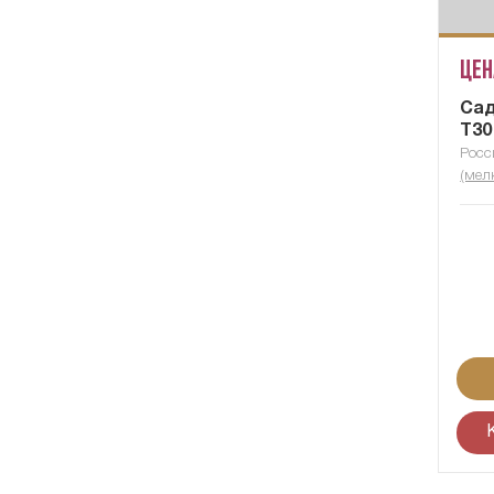
Цен
Сад
Т30
Росс
(мел