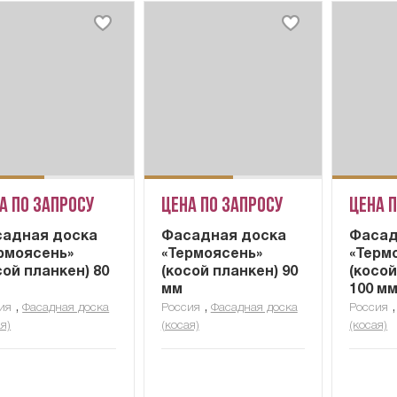
а по запросу
Цена по запросу
Цена 
адная доска
Фасадная доска
Фасад
рмоясень»
«Термоясень»
«Терм
сой планкен) 80
(косой планкен) 90
(косой
мм
100 м
,
,
ия
Фасадная доска
Россия
Фасадная доска
Россия
я)
(косая)
(косая)