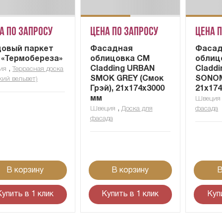
а по запросу
Цена по запросу
Цена 
овый паркет
Фасадная
Фасад
 «Термобереза»
облицовка CM
облиц
,
Cladding URBAN
Cladd
ия
Террасная доска
SMOK GREY (Смок
SONOM
кий вельвет)
Грэй), 21x174x3000
21x17
мм
Швеция
,
Швеция
Доска для
фасада
фасада
В корзину
В корзину
В
Купить в 1 клик
Купить в 1 клик
Куп