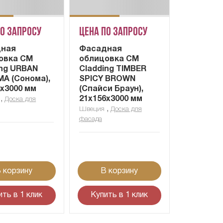
по запросу
Цена по запросу
ная
Фасадная
овка CM
облицовка CM
ing URBAN
Cladding TIMBER
A (Сонома),
SPICY BROWN
4x3000 мм
(Спайси Браун),
,
21x156x3000 мм
Доска для
,
Швеция
Доска для
фасада
 корзину
В корзину
ить в 1 клик
Купить в 1 клик