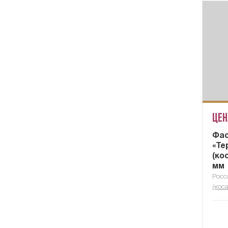
Цен
Фас
«Те
(ко
мм
Росс
(коса