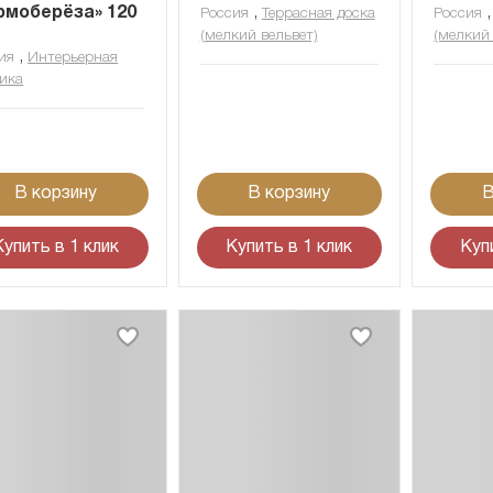
рмоберёза» 120
,
Россия
Террасная доска
Россия
(мелкий вельвет)
(мелкий 
,
ия
Интерьерная
ика
В корзину
В корзину
В
Купить в 1 клик
Купить в 1 клик
Куп