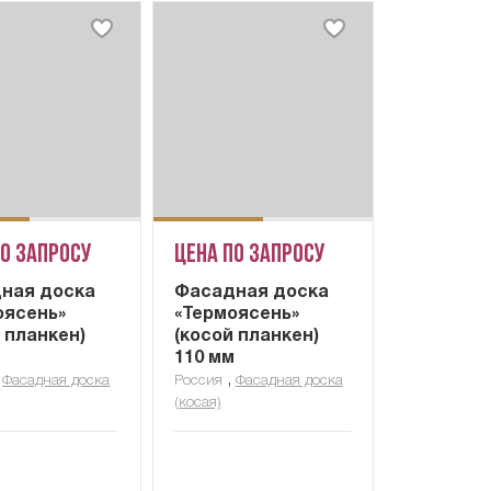
по запросу
Цена по запросу
ная доска
Фасадная доска
оясень»
«Термоясень»
 планкен)
(косой планкен)
м
110 мм
,
,
Фасадная доска
Россия
Фасадная доска
(косая)