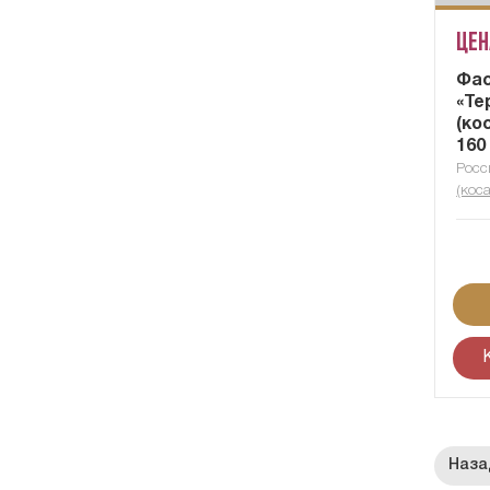
Цен
Фас
«Те
(ко
160
Росс
(коса