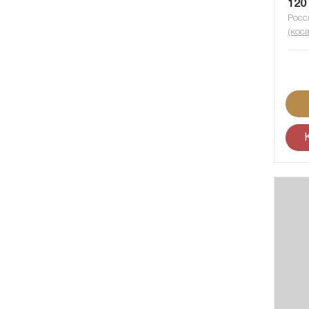
120
Росс
(коса