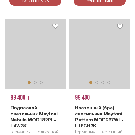
Купить в 1 клик
Купить в 1 клик
99 400 ₸
99 400 ₸
Подвесной
Настенный (бра)
светильник Maytoni
светильник Maytoni
Nebula MOD182PL-
Pattern MOD267WL-
L4W3K
L18CH3K
Германия
,
Подвесной
Германия
,
Настенный