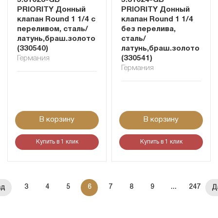
5.31023-GB
5.31024-GB
PRIORITY Донный
PRIORITY Донный
клапан Round 1 1/4 с
клапан Round 1 1/4
переливом, сталь/
без перелива,
латунь,браш.золото
сталь/
(330540)
латунь,браш.золото
Германия
(330541)
Германия
В корзину
В корзину
Купить в 1 клик
Купить в 1 клик
3
4
5
6
7
8
9
...
247