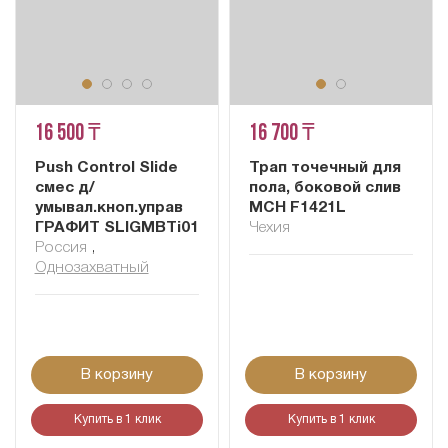
16 500 ₸
16 700 ₸
Push Control Slide
Трап точечный для
смес д/
пола, боковой слив
умывал.кноп.управ
MCH F1421L
ГРАФИТ SLIGMBTi01
Чехия
Россия
,
Однозахватный
В корзину
В корзину
Купить в 1 клик
Купить в 1 клик