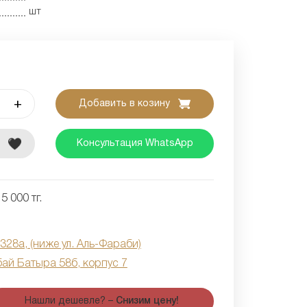
шт
+
Добавить в козину
е
Консультация WhatsApp
5 000 тг.
 328а, (ниже ул. Аль-Фараби)
бай Батыра 58б, корпус 7
Нашли дешевле? –
Снизим цену!