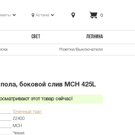
0
лматы
Астана
СВЕТ
ЛЕПНИНА
оска
Розетки/Выключатели
 пола, боковой слив MCH 425L
осматривают этот товар сейчас!
Точечный трап
22400
MCH
Чехия