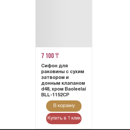
7 100 ₸
Сифон для
раковины с сухим
затвором и
донным клапаном
d48, хром Baoleelai
BLL-1152CP
В корзину
Купить в 1 клик