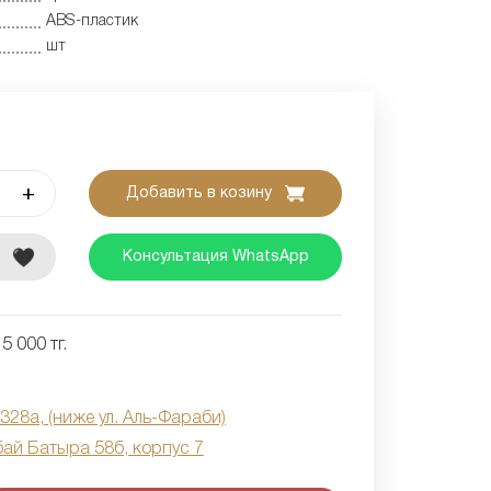
ABS-пластик
шт
+
Добавить в козину
е
Консультация WhatsApp
5 000 тг.
 328а, (ниже ул. Аль-Фараби)
бай Батыра 58б, корпус 7