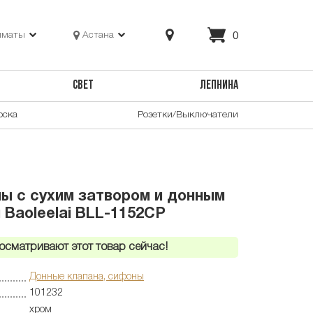
0
лматы
Астана
СВЕТ
ЛЕПНИНА
оска
Розетки/Выключатели
ы с сухим затвором и донным
 Baoleelai BLL-1152CP
осматривают этот товар сейчас!
Донные клапана, сифоны
101232
хром