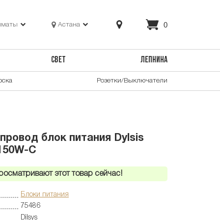
0
лматы
Астана
СВЕТ
ЛЕПНИНА
оска
Розетки/Выключатели
провод блок питания Dylsis
150W-C
росматривают этот товар сейчас!
Блоки питания
75486
Dilsys