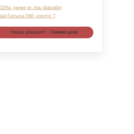
 328а, (ниже ул. Аль-Фараби)
бай Батыра 58б, корпус 7
Нашли дешевле? –
Снизим цену!