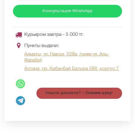
Консультация WhatsApp
Курьером завтра - 5 000 тг.
Пункты выдачи:
Алматы, ул. Навои, 328а, (ниже ул. Аль-
Фараби)
Астана, пр. Кабанбай Батыра 58б, корпус 7
Нашли дешевле? –
Снизим цену!