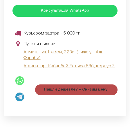
Консультация WhatsApp
Курьером завтра - 5 000 тг.
Пункты выдачи:
Алматы, ул. Навои, 328а, (ниже ул. Аль-
Фараби)
Астана, пр. Кабанбай Батыра 58б, корпус 7
Нашли дешевле? –
Снизим цену!