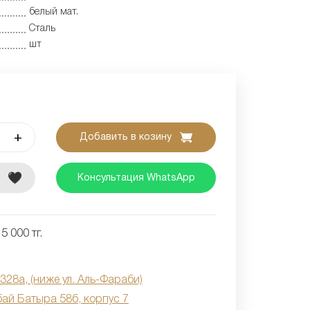
белый мат.
Сталь
шт
+
Добавить в козину
е
Консультация WhatsApp
5 000 тг.
 328а, (ниже ул. Аль-Фараби)
бай Батыра 58б, корпус 7