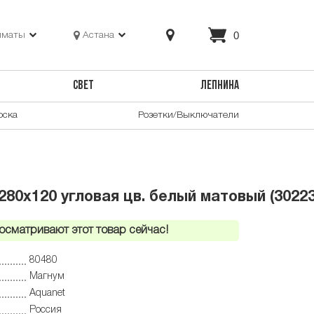
0
лматы
Астана
СВЕТ
ЛЕПНИНА
оска
Розетки/Выключатели
80х120 угловая цв. белый матовый (30223
осматривают этот товар сейчас!
80480
Магнум
Aquanet
Россия