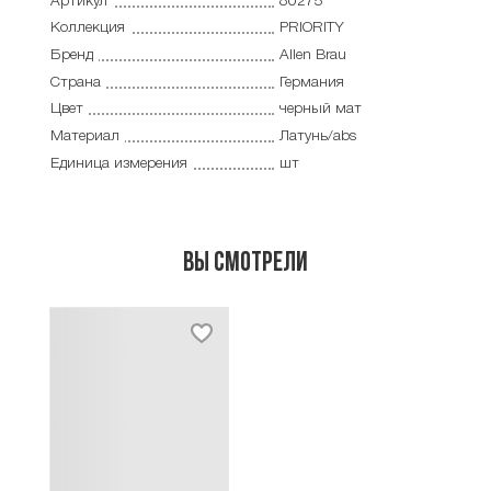
Артикул
80275
Коллекция
PRIORITY
Бренд
Allen Brau
Страна
Германия
Цвет
черный мат
Материал
Латунь/abs
Единица измерения
шт
Вы смотрели