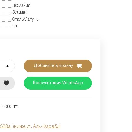
Германия
бел.мат
Сталь/Латунь
шт
+
Добавить в козину
е
Консультация WhatsApp
5 000 тг.
 328а, (ниже ул. Аль-Фараби)