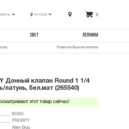
0
лматы
Астана
СВЕТ
ЛЕПНИНА
оска
Розетки/Выключатели
Y Донный клапан Round 1 1/4
/латунь, бел.мат (265540)
осматривают этот товар сейчас!
80259
PRIORITY
Allen Brau