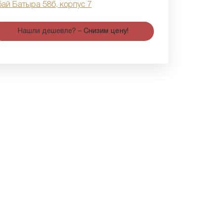
бай Батыра 58б, корпус 7
Нашли дешевле? –
Снизим цену!