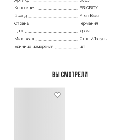
Артикул
80251
Коллекция
PRIORITY
Бренд
Allen Brau
Страна
Германия
Цвет
хром
Материал
Сталь/Латунь
Единица измерения
шт
Вы смотрели